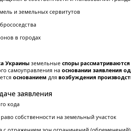
мель и земельных сервитутов
брососедства
онов в городах
кса Украины
земельные
споры рассматриваются
ого самоуправления на
основании заявления од
яется
основанием
для
возбуждения производст
даче заявления
го кода
раво собственности на земельный участок
а с отражением зон ограничений (обременений)