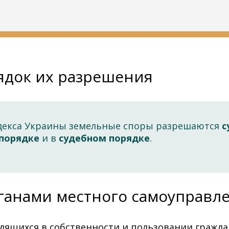
ядок их разрешения
кодекса Украины земельные споры разрешаются
с
порядке
и в
судебном порядке
.
ганами местного самоуправл
одящихся в собственности и пользовании гражда