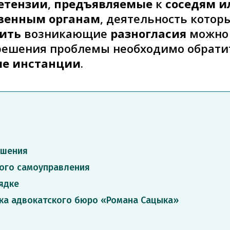
етензии
,
предъявляемые
к
соседям и
твенным органам
, деятельность котор
ить
возникающие
разногласия
можн
решения проблемы необходимо обрати
ые инстанции
.
ешения
ого самоуправления
ядке
ка адвокатского бюро «Романа Сацыка»