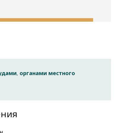
удами
,
органами местного
ения
н