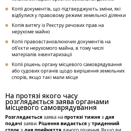
Копії документів, що підтверджують зміни, які
відбулися у правовому режимі земельної ділянки
Копія витягу із Реєстру речових прав на
нерухоме майно
Копії правовстановлюючих документів на
об’єкти нерухомого майна, в тому числі
матеріалів інвентаризації
Копії рішень органу місцевого самоврядування
або судових органів щодо вирішення земельних
спорів, якщо такі мали місце
На протязі якого часу
розглядається заява органами
місцевого самоврядування
Розглядається
заява на
протязі тижня
з
дня
подачі
заяви.
Рішення видається
у
триденний
строк
з
дня прийняття
даного рішення. Якщо ви