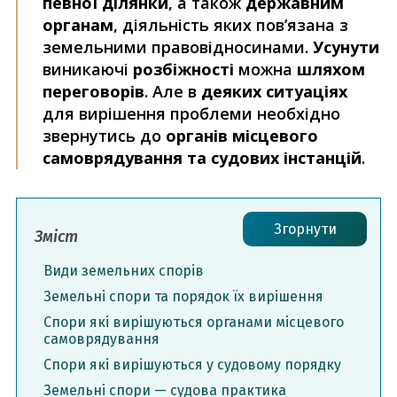
певної ділянки
, а також
державним
органам
, діяльність яких пов’язана з
земельними правовідносинами.
Усунути
виникаючі
розбіжності
можна
шляхом
переговорів
. Але в
деяких ситуаціях
для вирішення проблеми необхідно
звернутись до
органів місцевого
самоврядування та судових інстанцій
.
Згорнути
Зміст
Види земельних спорів
Земельні спори та порядок їх вирішення
Спори які вирішуються органами місцевого
самоврядування
Спори які вирішуються у судовому порядку
Земельні спори — судова практика