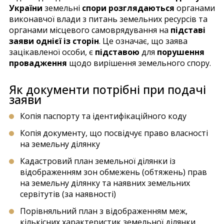
України
земельні
спори розглядаються
органами
виконавчої влади з питань земельних ресурсів та
органами місцевого самоврядування на
підставі
заяви однієї із сторін
. Це означає, що заява
зацікавленої особи, є
підставою
для
порушення
провадження
щодо вирішення земельного спору.
Як документи потрібні при подачі
заяви
Копія паспорту та ідентифікаційного коду
Копія документу, що посвідчує право власності
на земельну ділянку
Кадастровий план земельної ділянки із
відображенням зон обмежень (обтяжень) прав
на земельну ділянку та наявних земельних
сервітутів (за наявності)
Порівняльний план з відображенням меж,
кількісних характеристик земельної ділянки