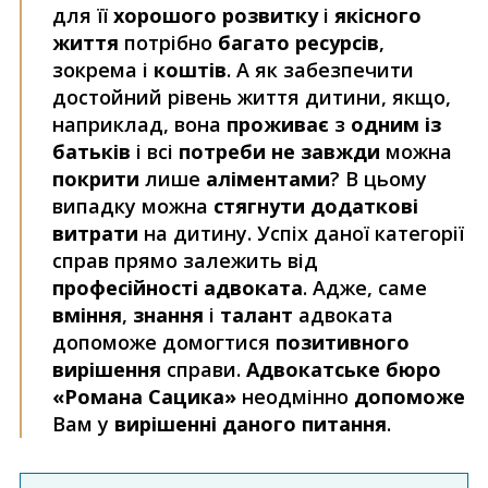
для її
хорошого розвитку
і
якісного
життя
потрібно
багато ресурсів
,
зокрема і
коштів
. А як забезпечити
достойний рівень життя дитини, якщо,
наприклад, вона
проживає
з
одним із
батьків
і всі
потреби не завжди
можна
покрити
лише
аліментами
? В цьому
випадку можна
стягнути додаткові
витрати
на дитину. Успіх даної категорії
справ прямо залежить від
професійності адвоката
. Адже, саме
вміння
,
знання
і
талант
адвоката
допоможе домогтися
позитивного
вирішення
справи.
Адвокатське бюро
«Романа Сацика»
неодмінно
допоможе
Вам у
вирішенні даного питання
.