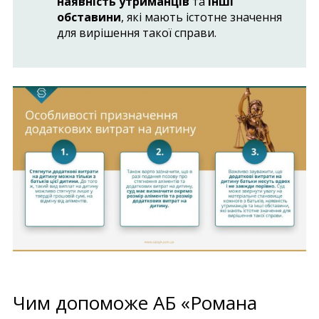
наявність утриманців
та
інші
обставини
, які мають істотне значення
для вирішення такої справи.
Чим допоможе АБ «Романа