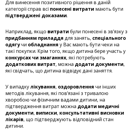
Для винесення позитивного рішення в даній
категорії справ всі
понесені витрати
мають бути
підтверджені доказами
.
Наприклад, якщо
витрати
були понесені в зв’язку з
придбанням приладдя
для занять,
спеціального
одягу
чи
обладнання
у Вас мають бути чеки на
такі покупки. Крім того, якщо дитина бере участь у
конкурсах чи змаганнях
, які потребують
додаткових витрат
, можна
додати документи
,
які свідчать, що дитина відвідує дані заняття.
У випадку
лікування
,
оздоровлення
чи інших
методів лікування, які пов’язані з тривалою
хворобою чи фізичним вадами дитини, на
підтвердження витрат можна
додати медичні
документи
,
виписки
,
консультативні висновки
лікарів
, що підтверджують відповідний стан
дитини.