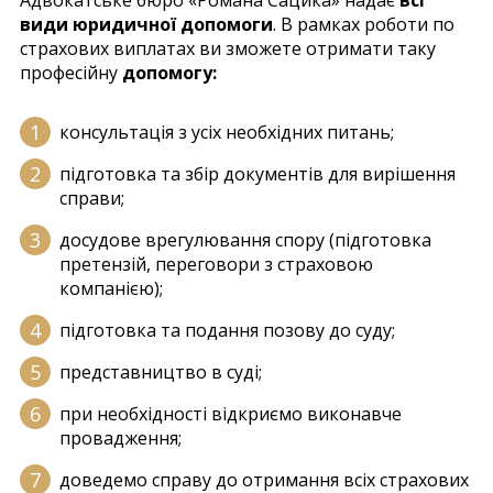
Адвокатське бюро «Романа Сацика» надає
всі
види юридичної допомоги
. В рамках роботи по
страхових виплатах ви зможете отримати таку
професійну
допомогу:
консультація з усіх необхідних питань;
підготовка та збір документів для вирішення
справи;
досудове врегулювання спору (підготовка
претензій, переговори з страховою
компанією);
підготовка та подання позову до суду;
представництво в суді;
при необхідності відкриємо виконавче
провадження;
доведемо справу до отримання всіх страхових