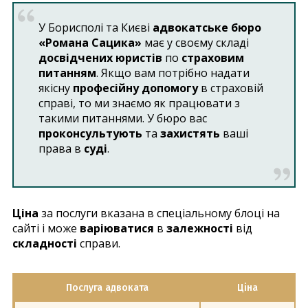
У Борисполі та Києві
адвокатське бюро
«Романа Сацика»
має у своєму складі
досвідчених юристів
по
страховим
питанням
. Якщо вам потрібно надати
якісну
професійну допомогу
в страховій
справі, то ми знаємо як працювати з
такими питаннями. У бюро вас
проконсультують
та
захистять
ваші
права в
суді
.
Ціна
за послуги вказана в спеціальному блоці на
сайті і може
варіюватися
в
залежності
від
складності
справи.
Послуга адвоката
Ціна