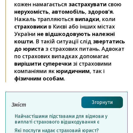
кожен намагається
застрахувати
свою
нерухомість
,
автомобіль
,
здоров’я
.
Нажаль трапляються
випадки
, коли
страховики
в Києві або інших містах
України
не відшкодовують належні
кошти
. В такій ситуації слід
звертатись
до юриста
з страхових питань. Адвокат
по страхових випадках допомагає
вирішити суперечки
зі страховими
компаніями як
юридичним
, так і
фізичним особам
.
Згорнути
Зміст
Найчастішими підставами для відмови у
виплаті страхового відшкодування є
Які послуги надає страховий юрист?