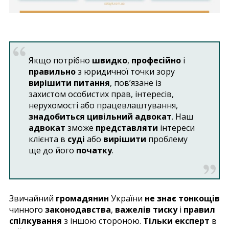
Якщо потрібно
швидко
,
професійно
і
правильно
з юридичної точки зору
вирішити питання
, пов’язане із
захистом особистих прав, інтересів,
нерухомості або працевлаштування,
знадобиться цивільний адвокат
. Наш
адвокат
зможе
представляти
інтереси
клієнта в
суді
або
вирішити
проблему
ще до його
початку
.
Звичайний
громадянин
України
не знає тонкощів
чинного
законодавства
,
важелів тиску
і
правил
спілкування
з іншою стороною.
Тільки експерт
в