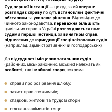
Суд першої інстанції
— це суд, який
в
перше
розглядає справу
по суті,
встановлює фактичні
обставини
та
ухвалює рішення
. Відповідно до
чинного законодавства,
переважна більшість
цивільних справ в Україні
розглядаються
саме
судами першої інстанції
, за
винятком справ
,
віднесених
до
юрисдикції спеціалізованих судів
(наприклад, адміністративних чи господарських).
До
підсудності місцевих загальних судів
(районних, міськрайонних, міських) належать як
особисті
, так і
майнові спори
, зокрема:
справи про розірвання шлюбу;
захист прав споживачів;
спадкові, житлові та трудові спори;
стягнення аліментів тощо.