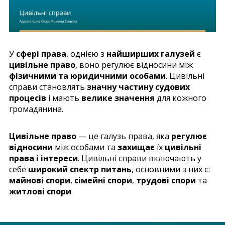
У
сфері права
, однією з
найширших галузей
є
цивільне право
, воно регулює відносини між
фізичними та юридичними особами
. Цивільні
справи становлять
значну частину судових
процесів
і мають
велике значення
для кожного
громадянина.
Цивільне право
— це галузь права, яка
регулює
відносини
між особами та
захищає
їх
цивільні
права і інтереси
. Цивільні справи включають у
себе
широкий спектр питань
, основними з них є:
майнові спори
,
сімейні спори
,
трудові спори
та
житлові спори
.