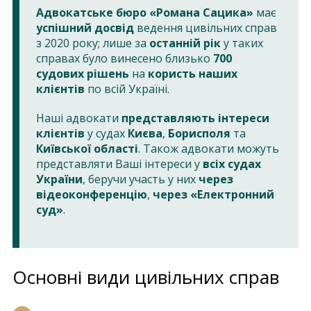
Адвокатське бюро «Романа Сацика»
має
успішний досвід
ведення цивільних справ
з 2020 року; лише за
останній рік
у таких
справах було винесено близько
700
судових рішень
на
користь наших
клієнтів
по всій Україні.
Наші адвокати
представляють інтереси
клієнтів
у судах
Києва
,
Борисполя
та
Київської області
. Також адвокати можуть
представляти Ваші інтереси у
всіх судах
України
, беручи участь у них
через
відеоконференцію
,
через «Електронний
суд»
.
Основні види цивільних справ