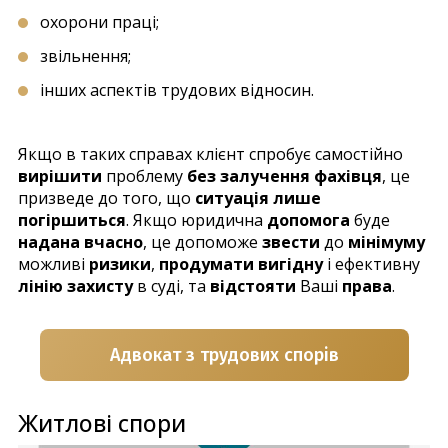
охорони праці;
звільнення;
інших аспектів трудових відносин.
Якщо в таких справах клієнт спробує самостійно
вирішити
проблему
без залучення фахівця
, це
призведе до того, що
ситуація лише
погіршиться
. Якщо юридична
допомога
буде
надана вчасно
, це допоможе
звести
до
мінімуму
можливі
ризики
,
продумати вигідну
і ефективну
лінію захисту
в суді, та
відстояти
Ваші
права
.
Адвокат з трудових спорів
Житлові спори