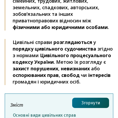
сімейних, трудових, житлових,
земельних, спадкових, авторських,
зобов’язальних та інших
приватноправових відносин між
фізичними або юридичними особами
.
Цивільні справи
розглядаються
у
порядку цивільного судочинства
згідно
з нормами
Цивільного процесуального
кодексу України
. Метою їх розгляду є
захист порушених
,
невизнаних
або
оспорюваних прав,
свобод
чи
інтересів
громадян і юридичних осіб.
Згорнути
Зміст
Основні види цивільних справ