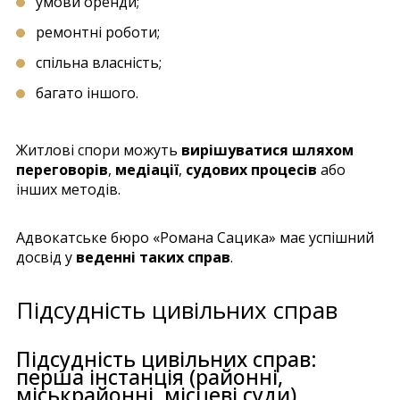
умови оренди;
ремонтні роботи;
спільна власність;
багато іншого.
Житлові спори можуть
вирішуватися шляхом
переговорів
,
медіації
,
судових процесів
або
інших методів.
Адвокатське бюро «Романа Сацика» має успішний
досвід у
веденні таких справ
.
Підсудність цивільних справ
Підсудність цивільних справ:
перша інстанція (районні,
міськрайонні, місцеві суди)