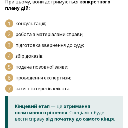
При цьому, вони дотримуються
конкретного
плану дій:
консультація;
робота з матеріалами справи;
підготовка звернення до суду;
збір доказів;
подача позовної заяви;
проведення експертизи;
захист інтересів клієнта.
Кінцевий етап
— це
отримання
позитивного рішення
. Спеціаліст буде
вести справу
від початку до самого кінця
.