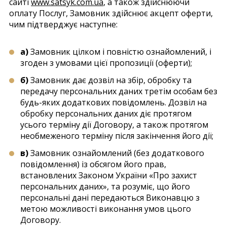
сайті
www.satsyk.com.ua
, а також здійснюючи
оплату Послуг, Замовник здійснює акцепт оферти,
чим підтверджує наступне:
а)
Замовник цілком і повністю ознайомлений, і
згоден з умовами цієї пропозиції (оферти);
б)
Замовник дає дозвіл на збір, обробку та
передачу персональних даних третім особам без
будь-яких додаткових повідомлень. Дозвіл на
обробку персональних даних діє протягом
усього терміну дії Договору, а також протягом
необмеженого терміну після закінчення його дії;
в)
Замовник ознайомлений (без додаткового
повідомлення) із обсягом його прав,
встановлених Законом України «Про захист
персональних даних», та розуміє, що його
персональні дані передаються Виконавцю з
метою можливості виконання умов цього
Договору.