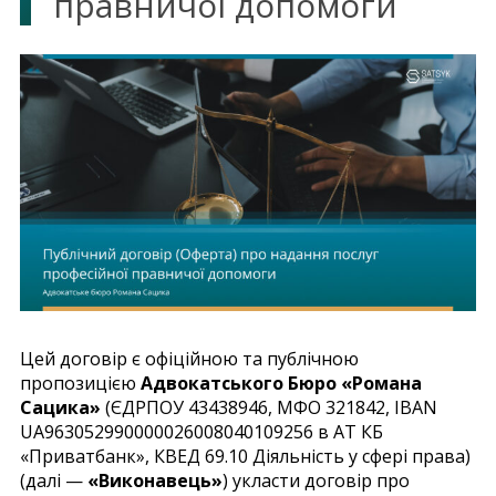
правничої допомоги
Цей договір є офіційною та публічною
пропозицією
Адвокатського Бюро «Романа
Сацика»
(ЄДРПОУ 43438946, МФО 321842, IBAN
UA963052990000026008040109256 в АТ КБ
«Приватбанк», КВЕД 69.10 Діяльність у сфері права)
(далі —
«Виконавець»
) укласти договір про