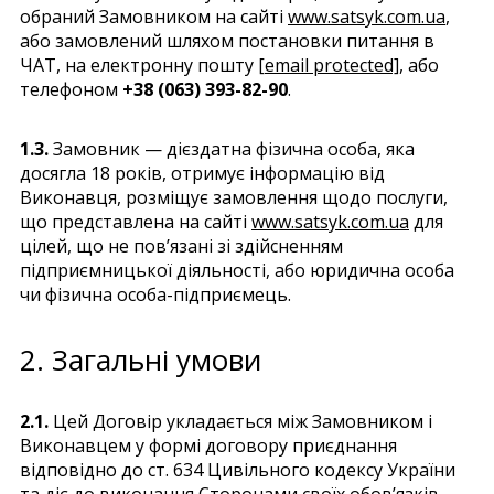
обраний Замовником на сайті
www.satsyk.com.ua
,
або замовлений шляхом постановки питання в
ЧАТ, на електронну пошту
[email protected]
, або
телефоном
+38 (063) 393-82-90
.
1.3.
Замовник — дієздатна фізична особа, яка
досягла 18 років, отримує інформацію від
Виконавця, розміщує замовлення щодо послуги,
що представлена на сайті
www.satsyk.com.ua
для
цілей, що не пов’язані зі здійсненням
підприємницької діяльності, або юридична особа
чи фізична особа-підприємець.
2. Загальні умови
2.1.
Цей Договір укладається між Замовником і
Виконавцем у формі договору приєднання
відповідно до ст. 634 Цивільного кодексу України
та діє до виконання Сторонами своїх обов’язків.