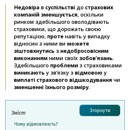
Недовіра
в
суспільстві
до
страхових
компаній зменшується
, оскільки
ринком здебільшого оволодівають
страховики, що дорожать своєю
репутацією,
проте
навіть у випадку
відносин з ними ви
можете
зіштовхнутись
з
недобросовісним
виконанням
ними своїх
зобов’язань
.
Здебільшого
проблеми
з страховиками
виникають
у зв’язку з
відмовою
у
виплаті страхового відшкодування
чи
зменшенні їхнього розміру
.
Згорнути
Зміст
Чому відмовляють?