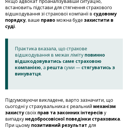
Якщо адвокат проаналізувавши ситуацію,
встановить підстави для стягнення страхового
відшкодування зі страхової компанії в
судовому
порядку
, ваше
право
можна буде
захистити в
суді
.
Практика вказала, що страхове
відшкодування в межах ліміту
повинно
відшкодовуватись саме страховою
компанією
, а
решта
суми —
стягуватись з
винуватця
.
Підсумовуючи викладене, варто зазначити, що
сьогодні у страхувальника є реальний
механізм
захисту
своїх
прав та законних інтересів
у
випадку
недобросовісної поведінки страховика
.
При цьому
позитивний результат
для