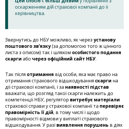
Цей спосіб
є
більш дієвим
у порівнянні з
оскарженням дій страхової компанії до її
керівництва.
Звернутись до НБУ можливо, як через
установу
поштового зв’язку
(за допомогою того ж цінного
листа з описом) так і шляхом
особистого подання
скарги
або
через офіційний сайт НБУ
.
Так після
отримання
від особи, яка має право на
отримання страхового відшкодування
скарги
на
дії страхової компанії, і за
наявності підстав
вважати, що розгляд такої скарги належить до
компетенції НБУ, регулятор
витребує матеріали
страхової справи у страхової компанії та
перевіряє
правомірність її дій
, в тому числі і щодо
правомірності відмови у виплаті страхового
відшкодування. У разі
виявлення порушень
в діях