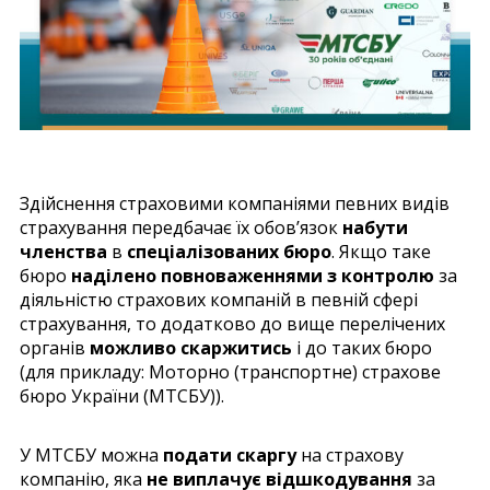
Здійснення страховими компаніями певних видів
страхування передбачає їх обов’язок
набути
членства
в
спеціалізованих бюро
. Якщо таке
бюро
наділено повноваженнями з контролю
за
діяльністю страхових компаній в певній сфері
страхування, то додатково до вище перелічених
органів
можливо скаржитись
і до таких бюро
(для прикладу: Моторно (транспортне) страхове
бюро України (МТСБУ)).
У МТСБУ можна
подати скаргу
на страхову
компанію, яка
не виплачує відшкодування
за