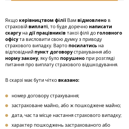
Якщо
керівництвом філії
Вам
відмовлено
в
страховій
виплаті
, то буде доречно
написати
скаргу
на
дії працівників
такої філії до
головного
офісу
та висловити свою думку з приводу
страхового випадку. Варто
посилатись
на
відповідний
пункт договору
страхування або
норму закону
, яку було
порушено
при розгляді
питання про виплату страхового відшкодування.
В скарзі має бути чітко
вказано:
номер договору страхування;
застраховане майно, або ж пошкоджене майно;
дата, час та місце настання страхового випадку;
характер пошкоджень застрахованого або