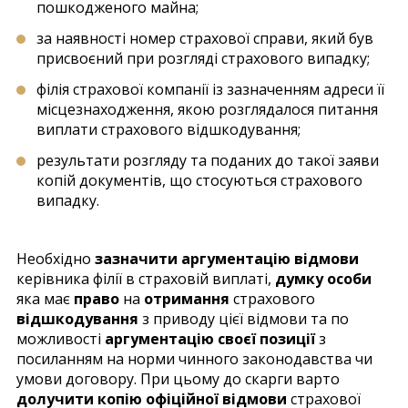
пошкодженого майна;
за наявності номер страхової справи, який був
присвоєний при розгляді страхового випадку;
філія страхової компанії із зазначенням адреси її
місцезнаходження, якою розглядалося питання
виплати страхового відшкодування;
результати розгляду та поданих до такої заяви
копій документів, що стосуються страхового
випадку.
Необхідно
зазначити аргументацію відмови
керівника філії в страховій виплаті,
думку особи
яка має
право
на
отримання
страхового
відшкодування
з приводу цієї відмови та по
можливості
аргументацію своєї позиції
з
посиланням на норми чинного законодавства чи
умови договору. При цьому до скарги варто
долучити копію офіційної відмови
страхової