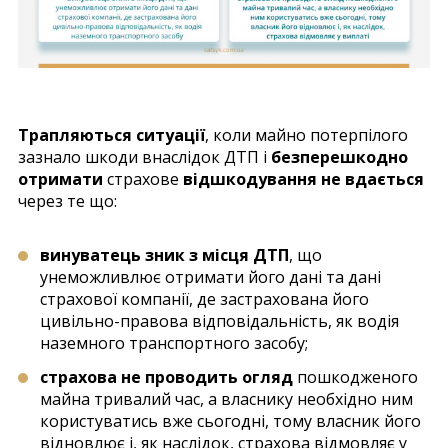
Трапляються ситуації
, коли майно потерпілого
зазнало шкоди внаслідок ДТП і
безперешкодно
отримати
страхове
відшкодування не вдається
через те що:
винуватець зник з місця ДТП
, що
унеможливлює отримати його дані та дані
страхової компанії, де застрахована його
цивільно-правова відповідальність, як водія
наземного транспортного засобу;
страхова не проводить огляд
пошкодженого
майна тривалий час, а власнику необхідно ним
користуватись вже сьогодні, тому власник його
відновлює і, як наслідок, страхова відмовляє у