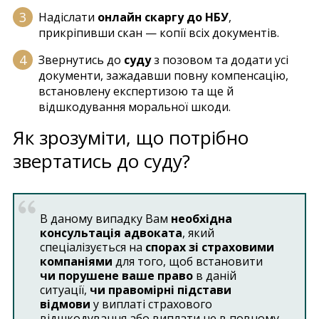
Надіслати
онлайн скаргу до НБУ
,
прикріпивши скан — копії всіх документів.
Звернутись до
суду
з позовом та додати усі
документи, зажадавши повну компенсацію,
встановлену експертизою та ще й
відшкодування моральної шкоди.
Як зрозуміти, що потрібно
звертатись до суду?
В даному випадку Вам
необхідна
консультація адвоката
, який
спеціалізується на
спорах зі страховими
компаніями
для того, щоб встановити
чи порушене ваше право
в даній
ситуації,
чи правомірні підстави
відмови
у виплаті страхового
відшкодування або виплати не в повному