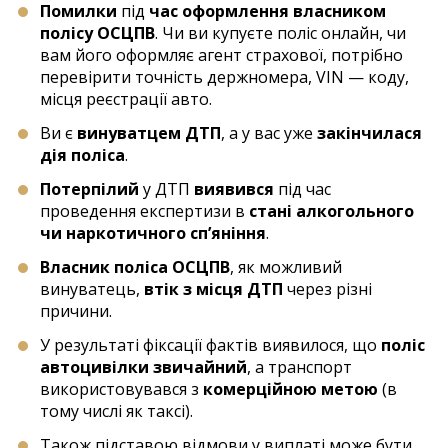
Помилки
під
час оформлення власником
полісу ОСЦПВ
. Чи ви купуєте поліс онлайн, чи
вам його оформляє агент страхової, потрібно
перевірити точність держномера, VIN — коду,
місця реєстрації авто.
Ви є
винуватцем ДТП
, а у вас уже
закінчилася
дія поліса
.
Потерпілий
у ДТП
виявився
під час
проведення експертизи в
стані алкогольного
чи наркотичного сп’яніння
.
Власник поліса ОСЦПВ
, як можливий
винуватець,
втік з місця ДТП
через різні
причини.
У результаті фіксації фактів виявилося, що
поліс
автоцивілки звичайний
, а транспорт
використовувався з
комерційною метою
(в
тому числі як таксі).
Також підставою відмови у виплаті може бути