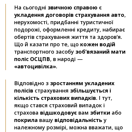
На сьогодні
звичною справою
є
укладення договорів страхування авто
,
нерухомості, придбанні туристичної
подорожі, оформленні кредиту, набирає
обертів страхування життя та здоров’я.
Що й казати про те, що
кожен водій
транспортного засобу
зоб’вязаний мати
поліс ОСЦПВ
, в народі —
«автоцивілка»
.
Відповідно з
зростанням укладених
полісів
страхування
збільшується і
кількість страхових випадків
. І тут,
якщо стався страховий випадок і
страхова
відшкодовує
вам
збитки
або
покрила
вашу
відповідальність
у
належному розмірі, можна вважати, що