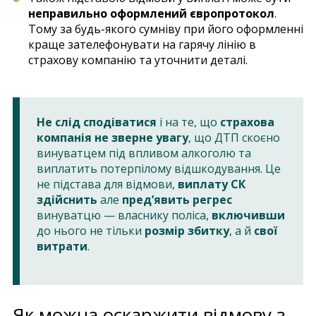
неправильно оформлений європротокол
.
Тому за будь-якого сумніву при його оформленні
краще зателефонувати на гарячу лінію в
страхову компанію та уточнити деталі.
Не слід сподіватися
і на те, що
страхова
компанія не зверне увагу
, що ДТП скоєно
винуватцем під впливом алкоголю та
виплатить потерпілому відшкодування. Це
не підстава для відмови,
виплату СК
здійснить
але
пред’явить регрес
винуватцю — власнику поліса,
включивши
до нього не тільки
розмір збитку
, а й
свої
витрати
.
Як можна оскаржити відмову з