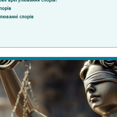
ове врегулювання спорів?
порів
люванні спорів