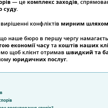
орів
— це
комплекс заходів
, спрямова
о суду
.
 вирішенні конфліктів
мирним шляхо
 що наше бюро в першу чергу намагаєть
тою економії часу
та
коштів наших клі
емо щоб клієнт отримав
швидкий та б
ому
юридичних послуг
.
ів
спорів