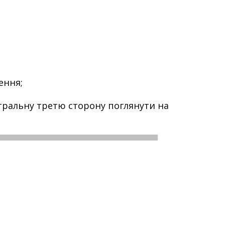
ення;
йтральну третю сторону поглянути на