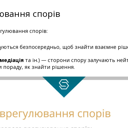
ювання спорів
гулювання спорів:
уються безпосередньо, щоб знайти взаємне ріш
медіація
та ін.) — сторони спору залучають не
и пораду, як знайти рішення.