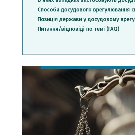
В яких випадках застосовують досуд
Способи досудового врегулювання с
Позиція держави у досудовому врегу
Питання/відповіді по темі (FAQ)