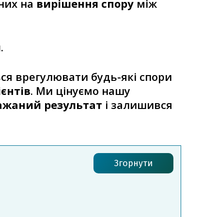
них на
вирішення спору
між
м
.
ся врегулювати будь-які спори
єнтів
. Ми цінуємо нашу
ажаний результат
і залишився
Згорнути