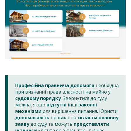
Професійна правнича допомога
необхідна
при визнанні права власності на майно у
судовому порядку
. Звернутися до суду
можна, якщо
відсутні
інші
законні
механізми
для вирішення питання. Юристи
допомагають
правильно
скласти позовну
заяву
до суду та можуть
представляти
інтереси
клієнта як в суді, так і під час