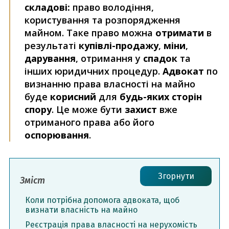
складові:
право володіння,
користування та розпорядження
майном. Таке право можна
отримати
в
результаті
купівлі-продажу
,
міни
,
дарування
, отримання у
спадок
та
інших юридичних процедур.
Адвокат
по
визнанню права власності на майно
буде
корисний
для
будь-яких сторін
спору
. Це може бути
захист
вже
отриманого права або його
оспорювання
.
Згорнути
Зміст
Коли потрібна допомога адвоката, щоб
визнати власність на майно
Реєстрація права власності на нерухомість