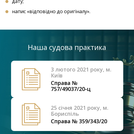
дату;
напис «відповідно до оригіналу».
Наша судова практика
3 лютого 2021 року, м.
Київ
Справа №
757/49037/20-ц
25 січня 2021 року, м.
Бориспіль
Справа № 359/343/20