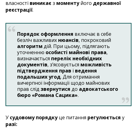
власності
виникає
з
моменту
його
державної
реєстрації
.
Порядок оформлення
включає в себе
безліч важливих
нюансів
, покроковий
алгоритм
дій. При цьому, підлягають
уточненню
особисті майнові права
,
визначається
перелік необхідних
документів
, з’ясовується
можливість
підтвердження прав
і
ведення
подальших угод
. Для отримання
вичерпної інформації щодо майнових
прав слід
звернутися
до
адвокатського
бюро «Романа Сацика»
.
У
судовому порядку
це питання
регулюється
у
разі: