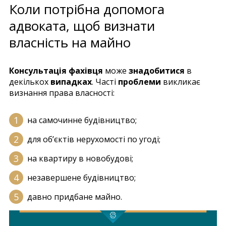
Коли потрібна допомога
адвоката, щоб визнати
власність на майно
Консультація фахівця
може
знадобитися
в
декількох
випадках
. Часті
проблеми
викликає
визнання права власності:
на самочинне будівництво;
для об’єктів нерухомості по угоді;
на квартиру в новобудові;
незавершене будівництво;
давно придбане майно.