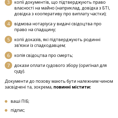
копії документів, що підтверджують право
власності на майно (наприклад, довідка з БТІ,
довідка з кооперативу про виплату частки);
відмова нотаріуса у видачі свідоцтва про
право на спадщину;
копії доказів, які підтверджують родинні
зв’язки із спадкодавцем;
копія свідоцтва про смерть;
докази оплати судового збору (оригінал для
суду).
Документи до позову мають бути належним чином
засвідчені та, зокрема,
повинні містити:
ваші ПІБ;
підпис;