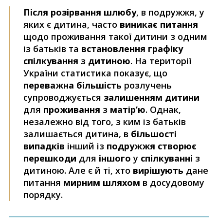
Після розірвання шлюбу
, в подружжя, у
яких є дитина, часто
виникає питання
щодо проживання такої дитини з одним
із батьків та
встановлення графіку
спілкування
з
дитиною
. На території
України статистика показує, що
переважна більшість
розлучень
супроводжується
залишенням дитини
для
проживання
з
матір’ю
. Однак,
незалежно від того, з ким із батьків
залишається дитина, в
більшості
випадків
інший із
подружжя створює
перешкоди
для
іншого
у
спілкуванні
з
дитиною. Але є й ті, хто
вирішують
дане
питання
мирним шляхом
в досудовому
порядку.