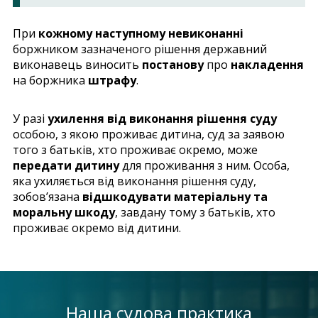
При
кожному наступному невиконанні
боржником зазначеного рішення державний
виконавець виносить
постанову
про
накладення
на боржника
штрафу
.
У разі
ухилення від виконання рішення суду
особою, з якою проживає дитина, суд за заявою
того з батьків, хто проживає окремо, може
передати дитину
для проживання з ним. Особа,
яка ухиляється від виконання рішення суду,
зобов’язана
відшкодувати матеріальну та
моральну шкоду
, завдану тому з батьків, хто
проживає окремо від дитини.
Наша судова практика