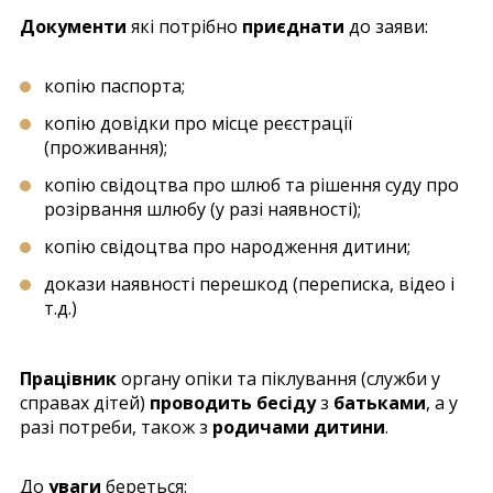
Документи
які потрібно
приєднати
до заяви:
копію паспорта;
копію довідки про місце реєстрації
(проживання);
копію свідоцтва про шлюб та рішення суду про
розірвання шлюбу (у разі наявності);
копію свідоцтва про народження дитини;
докази наявності перешкод (переписка, відео і
т.д.)
Працівник
органу опіки та піклування (служби у
справах дітей)
проводить бесіду
з
батьками
, а у
разі потреби, також з
родичами дитини
.
До
уваги
береться: