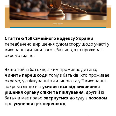
Статтею 159 Сімейного кодексу України
передбачено вирішення судом спору щодо участі у
вихованні дитини того з батьків, хто проживає
окремо від неї.
Якщо той із батьків, з ким проживає дитина,
чинить перешкоди
тому з батьків, хто проживає
окремо, у спілкуванні з дитиною та у її вихованні,
зокрема якщо він
ухиляється від виконання
рішення органу опіки та піклування
, другий із
батьків має право
звернутися
до суду з
позовом
про
усунення
цих
перешкод
.