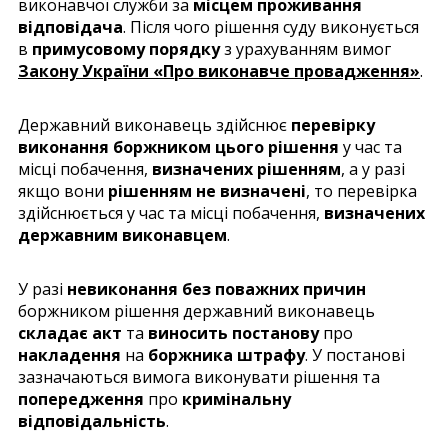
виконавчої служби за
місцем проживання
відповідача
. Після чого рішення суду виконується
в
примусовому порядку
з урахуванням вимог
Закону України «Про виконавче провадження»
.
Державний виконавець здійснює
перевірку
виконання боржником цього рішення
у час та
місці побачення,
визначених рішенням
, а у разі
якщо вони
рішенням не визначені
, то перевірка
здійснюється у час та місці побачення,
визначених
державним виконавцем
.
У разі
невиконання без поважних причин
боржником рішення державний виконавець
складає акт
та
виносить постанову
про
накладення
на
боржника штрафу
. У постанові
зазначаються вимога виконувати рішення та
попередження
про
кримінальну
відповідальність
.