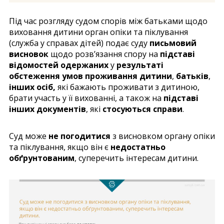
Під час розгляду судом спорів між батьками щодо
виховання дитини орган опіки та піклування
(служба у справах дітей) подає суду
письмовий
висновок
щодо розв’язання спору на
підставі
відомостей одержаних
у
результаті
обстеження умов проживання дитини
,
батьків
,
інших осіб,
які бажають проживати з дитиною,
брати участь у її вихованні, а також на
підставі
інших документів
, які
стосуються справи
.
Суд може
не погодитися
з висновком органу опіки
та піклування, якщо він є
недостатньо
обґрунтованим
, суперечить інтересам дитини.