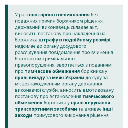
У разі
повторного невиконання
без
поважних причин боржником рішення,
державний виконавець складає акт,
виносить постанову про накладення на
боржника
штрафу в подвійному розмірі
,
надсилає до органу досудового
розслідування повідомлення про вчинення
боржником кримінального
правопорушення, звертається з поданням:
про
тимчасове обмеження
боржника у
праві виїзду
за
межі України
до суду за
місцезнаходженням органу державної
виконавчої служби, виносить вмотивовану
постанову про встановлення
тимчасового
обмеження
боржника у
праві керування
транспортними засобами
та вживає
інші
заходи
примусового виконання рішення.