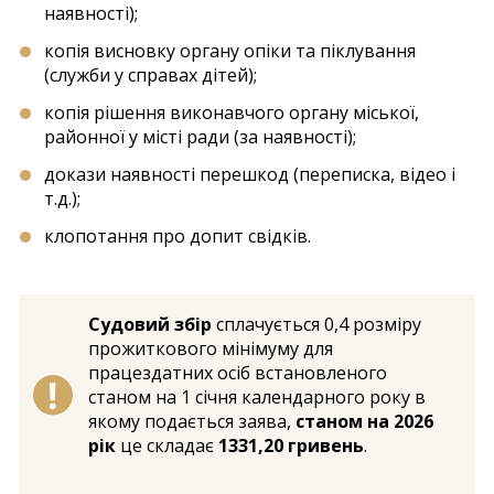
наявності);
копія висновку органу опіки та піклування
(служби у справах дітей);
копія рішення виконавчого органу міської,
районної у місті ради (за наявності);
докази наявності перешкод (переписка, відео і
т.д.);
клопотання про допит свідків.
Судовий збір
сплачується 0,4 розміру
прожиткового мінімуму для
працездатних осіб встановленого
станом на 1 січня календарного року в
якому подається заява,
станом на 2026
рік
це складає
1331,20 гривень
.