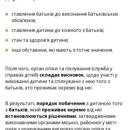
ставлення батьків до виконання батьківських
обов’язків;
ставлення дитини до кожного з батьків;
стан та здоров’я дитини;
інші обставини, які мають істотне значення.
Після чого, орган опіки та піклування (служба у
справах дітей)
складає висновок
, щодо участі у
вихованні дитини та спілкуванні з нею того з
батьків, хто проживає окремо від неї.
В результаті,
порядок побачення
з дитиною того
з
батьків
, який
проживає окремо
від неї
встановлюються рішеннями
, затвердженими
виконавчими органами міської, районної у місті
ради з урахуванням висновку органу опіки та