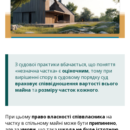
З судової практики вбачається, що поняття
«незначна частка» є
оціночним
, тому при
вирішенні спору в судовому порядку суд
враховує співвідношення вартості всього
майна
та
розміру часток кожного
.
При цьому
право власності співвласника
на
частку в спільному майні може бути
припинено
,
але за
умови
, що така
шкода не буде істотною
.