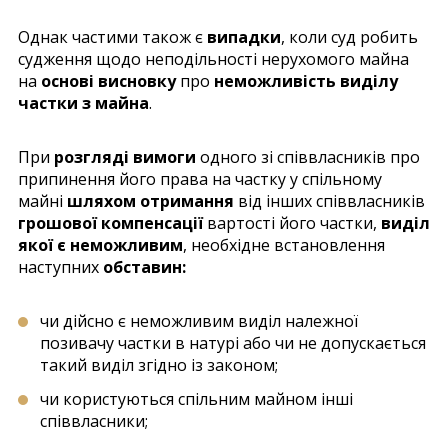
Однак частими також є
випадки
, коли суд робить
судження щодо неподільності нерухомого майна
на
основі висновку
про
неможливість виділу
частки з майна
.
При
розгляді вимоги
одного зі співвласників про
припинення його права на частку у спільному
майні
шляхом отримання
від інших співвласників
грошової компенсації
вартості його частки,
виділ
якої є неможливим
, необхідне встановлення
наступних
обставин:
чи дійсно є неможливим виділ належної
позивачу частки в натурі або чи не допускається
такий виділ згідно із законом;
чи користуються спільним майном інші
співвласники;