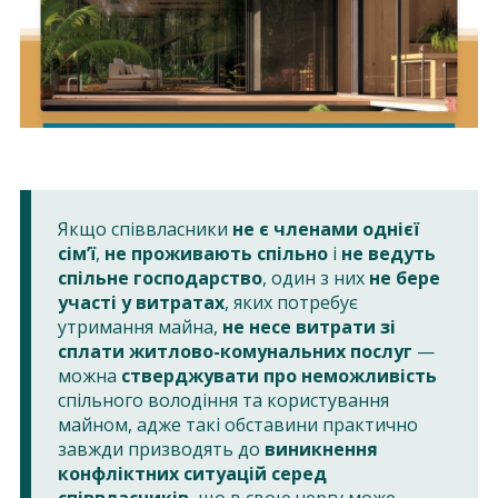
Якщо співвласники
не є членами однієї
сім’ї
,
не проживають спільно
і
не ведуть
спільне господарство
, один з них
не бере
участі у витратах
, яких потребує
утримання майна,
не несе витрати зі
сплати житлово-комунальних послуг
—
можна
стверджувати про неможливість
спільного володіння та користування
майном, адже такі обставини практично
завжди призводять до
виникнення
конфліктних ситуацій серед
співвласників
, що в свою чергу може