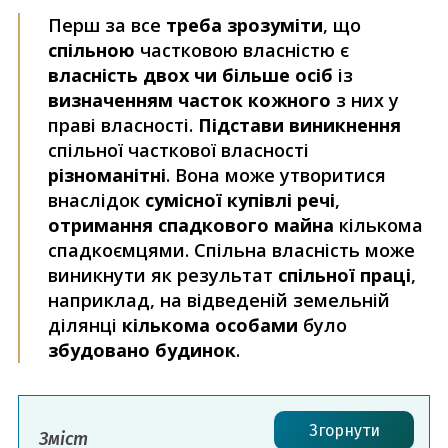
Перш за все
треба зрозуміти
, що
спільною
частковою власністю є
власність двох чи більше осіб
із
визначенням часток кожного
з них у
праві власності.
Підстави виникнення
спільної часткової власності
різноманітні
. Вона може утворитися
внаслідок
сумісної купівлі речі
,
отримання спадкового майна
кількома
спадкоємцями. Спільна власність може
виникнути як результат
спільної праці
,
наприклад, на відведеній земельній
ділянці
кількома особами
було
збудовано будинок
.
Згорнути
Зміст