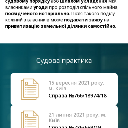
судовому порядку
або
шляхом укладення
між
власниками
угоди
про розподіл спільного майна,
посвідченого нотаріально
. Після такого поділу
кожний з власників може
подавати заяву
на
приватизацію земельної ділянки самостійно
.
Судова практика
15 вересня 2021 року,
м. Київ
Справа №766/18974/18
21 липня 2021 року, м.
Київ
Справа №736/659/19