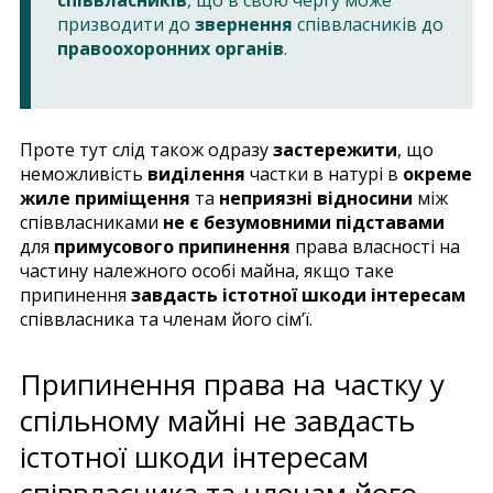
призводити до
звернення
співвласників до
правоохоронних органів
.
Проте тут слід також одразу
застережити
, що
неможливість
виділення
частки в натурі в
окреме
жиле приміщення
та
неприязні відносини
між
співвласниками
не є безумовними підставами
для
примусового припинення
права власності на
частину належного особі майна, якщо таке
припинення
завдасть істотної шкоди інтересам
співвласника та членам його сім’ї.
Припинення права на частку у
спільному майні не завдасть
істотної шкоди інтересам
співвласника та членам його