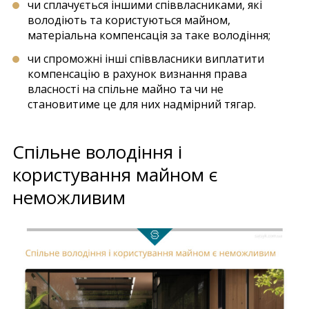
чи сплачується іншими співвласниками, які
володіють та користуються майном,
матеріальна компенсація за таке володіння;
чи спроможні інші співвласники виплатити
компенсацію в рахунок визнання права
власності на спільне майно та чи не
становитиме це для них надмірний тягар.
Спільне володіння і
користування майном є
неможливим