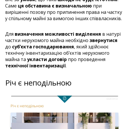
Саме
ця обставина є визначальною
при
вирішенні позову про припинення права на частку
у спільному майні за вимогою інших співвласників.
Для
визначення можливості виділення
в натурі
частки нерухомого майна необхідно
звернутися
до
суб’єкта господарювання
, який здійснює
технічну інвентаризацію об’єктів нерухомого
майна та
укласти договір
про проведення
технічної інвентаризації
.
Річ є неподільною