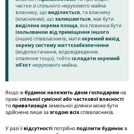
частки зі спільного нерухомого майна
власнику, що
виділяється
, та власнику
(власникам), що
залишаються
, має бути
виділена окрема площа
, яка повинна бути
ізольованою від приміщення іншого
(інших) співвласників, мати
окремий вихід
,
окрему систему життєзабезпечення
(водопостачання, водовідведення,
опалення тощо), тобто
складати окремий
об’єкт
нерухомого майна.
Якщо ж
будинок належить двом господарям
на
праві
спільної сумісної або часткової власності
то
приватизація
земельної ділянки може бути
здійснена лише за
згодою всіх
співвласників.
У разі її
відсутності
потрібно
поділити будинок
в