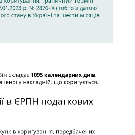
ів коригування, граничний термін
01.2023 р. № 2876-IX (тобто з датою
ного стану в Україні та шести місяців
Він складає
1095 календарних днів
.
наченої у накладній, що коригується.
ії в ЄРПН податкових
хунків коригування, передбачених