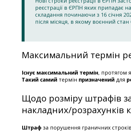
Нові строки реєстрації в ЄРПН зас
реєстрації в ЄРПН яких припадає на
складання починаючи з 16 січня 202
після місяця, в якому воєнний стан
Максимальний термін ре
Існує максимальний термін
, протягом 
Такий самий
термін
призначений
для
р
Щодо розміру штрафів за
накладних/розрахунків 
Штраф
за порушення граничних строків