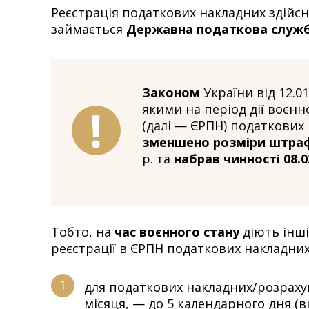
Реєстрація податкових накладних здійс
займається
Державна податкова служб
Законом
України від 12.01
якими на період дії воєнн
(далі — ЄРПН) податкових 
зменшено розміри штра
р. та
набрав чинності 08.0
Тобто, на
час воєнного стану
діють інші
реєстрації в ЄРПН податкових накладни
для податкових накладних/розраху
місяця, — до 5 календарного дня (в