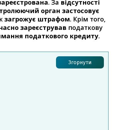
зареєстрована
. За
відсутності
тролюючий орган застосовує
ож
загрожує штрафом
. Крім того,
часно зареєстрував
податкову
имання податкового кредиту
.
Згорнути