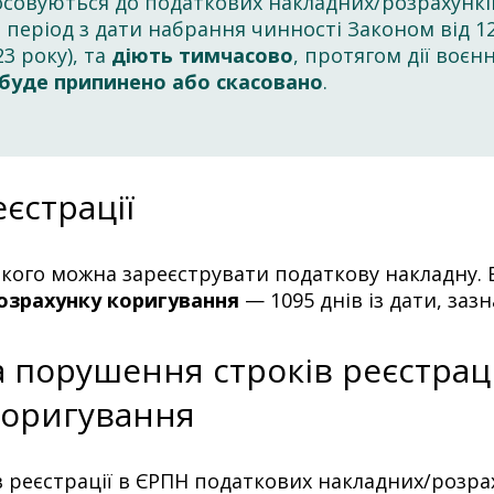
тосовуються до податкових накладних/розрахунк
 період з дати набрання чинності Законом від 12.
3 року), та
діють тимчасово
, протягом дії воєн
буде припинено або скасовано
.
єстрації
якого можна зареєструвати податкову накладну. 
озрахунку коригування
— 1095 днів із дати, заз
 порушення строків реєстрац
коригування
 реєстрації в ЄРПН податкових накладних/розра