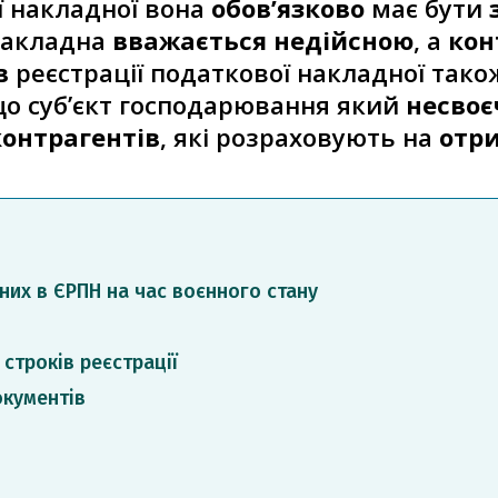
 накладної вона
обов’язково
має бути
 накладна
вважається недійсною
, а
кон
в
реєстрації податкової накладної так
що суб’єкт господарювання який
несвоє
контрагентів
, які розраховують на
отр
них в ЄРПН на час воєнного стану
строків реєстрації
кументів