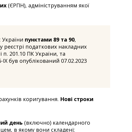
них
(ЄРПН), адмініструванням якої
 України
пунктами 89 та 90
,
у реєстрі податкових накладних
п. 201.10 ПК України, та
6-IX був опублікований 07.02.2023
рахунків коригування.
Нові строки
ний день
(включно) календарного
цем, в якому вони складені;