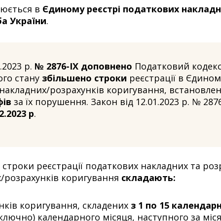
нюється в
Єдиному реєстрі податкових наклад
а України
.
.2023 р.
№ 2876-IX доповнено
Податковий кодекс
ого стану
збільшено строки
реєстрації в Єдином
накладних/розрахунків коригування, встановлені 
фів
за їх порушення. Закон від 12.01.2023 р. № 287
2.2023 р
.
 строки реєстрації податкових накладних та роз
х/розрахунків коригування
складають:
нків коригування, складених
з 1 по 15 календар
ключно) календарного місяця, наступного за міся