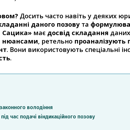
овом?
Досить часто навіть у деяких юр
кладанні даного позову
та
формулюва
а Сацика»
має
досвід складання
даних
а
нюансами
, ретельно
проаналізують 
нт
. Вони використовують спеціальні і
сть
.
езаконного володіння
під час подачі віндикаційного позову