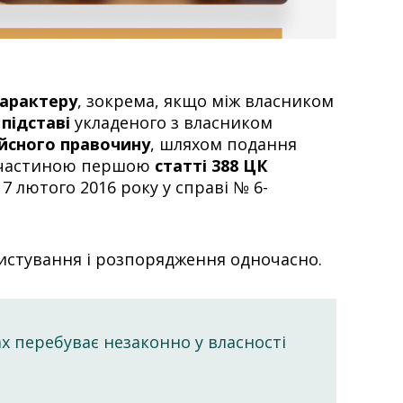
характеру
, зокрема, якщо між власником
 підставі
укладеного з власником
ійсного правочину
, шляхом подання
 частиною першою
статті 388 ЦК
 лютого 2016 року у справі № 6-
ристування і розпорядження одночасно.
х перебуває незаконно у власності