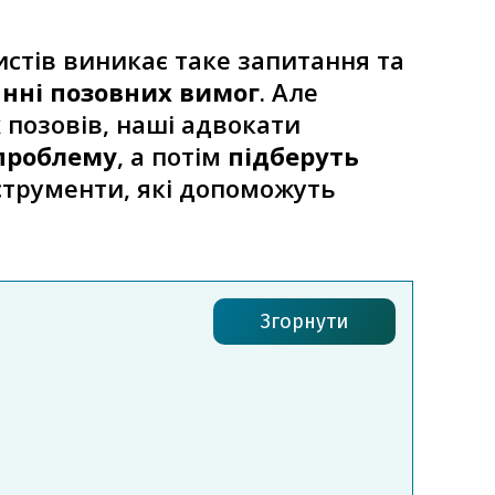
истів виникає таке запитання та
нні позовних вимог
. Але
 позовів, наші адвокати
проблему
, а потім
підберуть
нструменти, які допоможуть
Згорнути