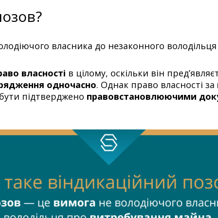
позов?
олодіючого власника до незаконного володільц
аво власності
в цілому, оскільки він пред’являє
рядження одночасно
. Однак право власності за
 бути підтверджено
правовстановлюючими док