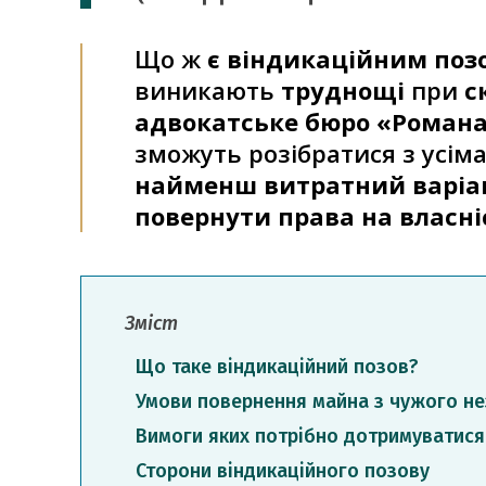
Що ж
є віндикаційним поз
виникають
труднощі
при
с
адвокатське бюро «Роман
зможуть розібратися з усім
найменш витратний варіа
повернути права на власні
Зміст
Що таке віндикаційний позов?
Умови повернення майна з чужого н
Вимоги яких потрібно дотримуватися 
Сторони віндикаційного позову