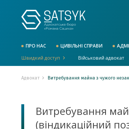
ПРО НАС
ЦИВІЛЬНІ СПРАВИ
АДМІ
Швидкий доступ
Військовий адвокат
Адвокат
Витребування майна з чужого незак
Витребування май
(віндикаційний по