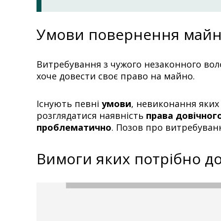
Умови повернення майна
Витребування з чужого незаконного во
хоче довести своє право на майно.
Існують певні
умови
, невиконання яки
розглядатися наявність
права довічног
проблематично
. Позов про витребува
Вимоги яких потрібно до