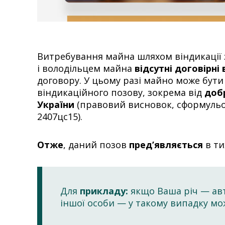
Витребування майна шляхом віндикації 
і володільцем майна
відсутні договірні
договору. У цьому разі майно може бут
віндикаційного позову, зокрема від
доб
України
(правовий висновок, сформульов
2407цс15).
Отже
, даний позов
пред’являється
в ти
Для
прикладу:
якщо Ваша річ — авт
іншої особи — у такому випадку мо