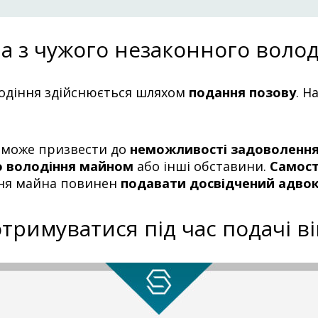
 з чужого незаконного волод
лодіння здійснюється шляхом
подання позову
. Н
х може призвести до
неможливості задоволенн
о володіння майном
або інші обставини.
Самост
ння майна повинен
подавати досвідчений адво
тримуватися під час подачі в