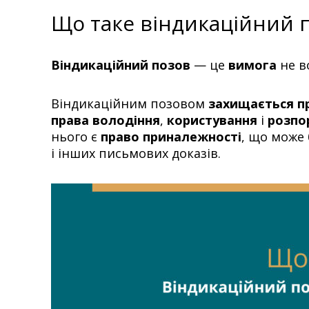
Що таке віндикаційний 
Віндикаційний позов
— це
вимога
не в
Віндикаційним позовом
захищається пр
права володіння
,
користування
і
розпо
нього є
право приналежності
, що може
і інших письмових доказів.