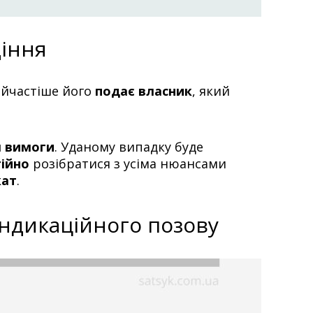
іння
айчастіше його
подає власник
, який
я вимоги
. Уданому випадку буде
ійно
розібратися з усіма нюансами
кат
.
індикаційного позову