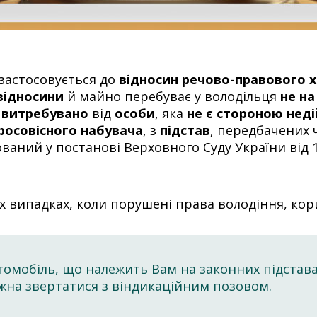
застосовується до
відносин речово-правового 
 відносини
й майно перебуває у володільця
не на
и
витребувано
від
особи
, яка
не є стороною нед
росовісного набувача
, з
підстав
, передбачених
аний у постанові Верховного Суду України від 17
х випадках, коли порушені права володіння, ко
омобіль, що належить Вам на законних підстава
жна звертатися з віндикаційним позовом.