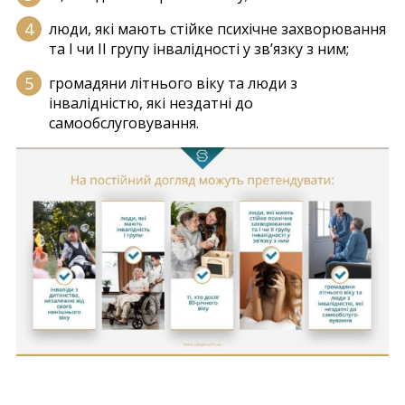
люди, які мають стійке психічне захворювання
та І чи ІІ групу інвалідності у зв’язку з ним;
громадяни літнього віку та люди з
інвалідністю, які нездатні до
самообслуговування.