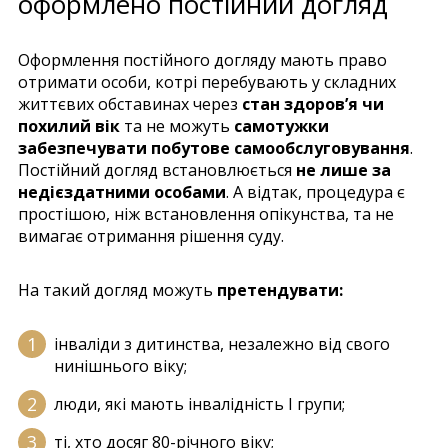
оформлено постійний догляд
Оформлення постійного догляду мають право
отримати особи, котрі перебувають у складних
життєвих обставинах через
стан здоров’я чи
похилий вік
та не можуть
самотужки
забезпечувати побутове самообслуговування
.
Постійний догляд встановлюється
не лише за
недієздатними особами
. А відтак, процедура є
простішою, ніж встановлення опікунства, та не
вимагає отримання рішення суду.
На такий догляд можуть
претендувати:
інваліди з дитинства, незалежно від свого
нинішнього віку;
люди, які мають інвалідність І групи;
ті, хто досяг 80-річного віку;