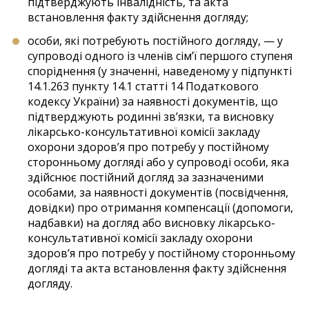
підтверджують інвалідність, та акта
встановлення факту здійснення догляду;
особи, які потребують постійного догляду, — у
супроводі одного із членів сім’ї першого ступеня
споріднення (у значенні, наведеному у підпункті
14.1.263 пункту 14.1 статті 14 Податкового
кодексу України) за наявності документів, що
підтверджують родинні зв’язки, та висновку
лікарсько-консультативної комісії закладу
охорони здоров’я про потребу у постійному
сторонньому догляді або у супроводі особи, яка
здійснює постійний догляд за зазначеними
особами, за наявності документів (посвідчення,
довідки) про отримання компенсації (допомоги,
надбавки) на догляд або висновку лікарсько-
консультативної комісії закладу охорони
здоров’я про потребу у постійному сторонньому
догляді та акта встановлення факту здійснення
догляду.