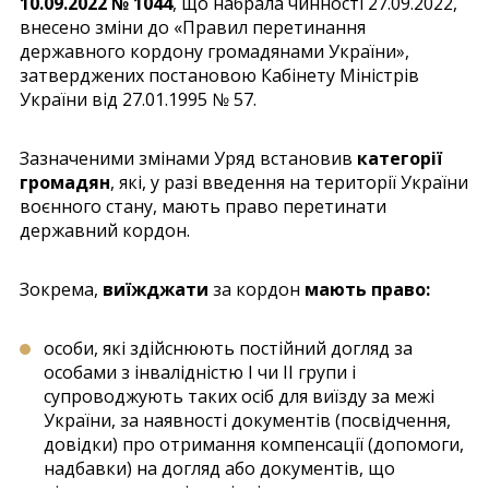
10.09.2022 № 1044
, що набрала чинності 27.09.2022,
внесено зміни до «Правил перетинання
державного кордону громадянами України»,
затверджених постановою Кабінету Міністрів
України від 27.01.1995 № 57.
Зазначеними змінами Уряд встановив
категорії
громадян
, які, у разі введення на території України
воєнного стану, мають право перетинати
державний кордон.
Зокрема,
виїжджати
за кордон
мають право:
особи, які здійснюють постійний догляд за
особами з інвалідністю I чи II групи і
супроводжують таких осіб для виїзду за межі
України, за наявності документів (посвідчення,
довідки) про отримання компенсації (допомоги,
надбавки) на догляд або документів, що