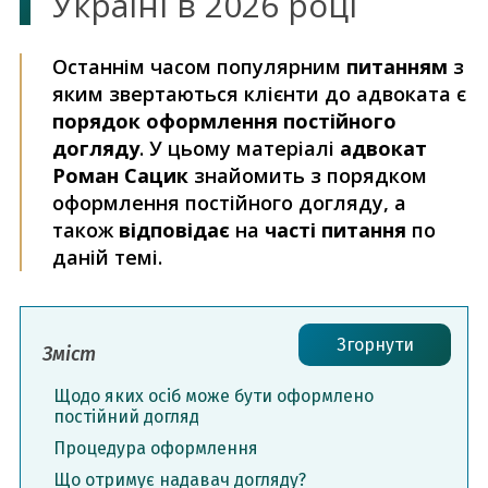
Україні в 2026 році
Останнім часом популярним
питанням
з
яким звертаються клієнти до адвоката є
порядок оформлення постійного
догляду
. У цьому матеріалі
адвокат
Роман Сацик
знайомить з порядком
оформлення постійного догляду, а
також
відповідає
на
часті питання
по
даній темі.
Згорнути
Зміст
Щодо яких осіб може бути оформлено
постійний догляд
Процедура оформлення
Що отримує надавач догляду?