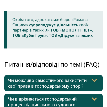
Окрім того, адвокатське бюро «Романа
Сацика»
супроводжує діяльність
своїх
партнерів таких, як
ТОВ «МОНОЛІТ.НЕТ»
,
ТОВ «Кубік Груп»
,
ТОВ «Дідух»
та
інших
.
Питання/відповіді по темі (FAQ)
Чи можливо самостійного захистити
свої права в господарському спорі?
Чи відрізняється господарський
процес від цивільного судового