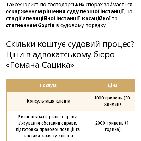
Також юрист по господарських спорах займається
оскарженням рішення суду першої інстанції
, на
стадії апеляційної інстанції
,
касаційної
та
стягненням боргів
в судовому порядку.
Скільки коштує судовий процес?
Ціни в адвокатському бюро
«Романа Сацика»
Послуга
Ціна
1000 гривень (30 
Консультація клієнта
хвилин)
Вивчення матеріалів справи, 
з’ясування обставин справи, 
2000 гривень (1 
підготовка правової позиції та 
година)
тактики захисту клієнта