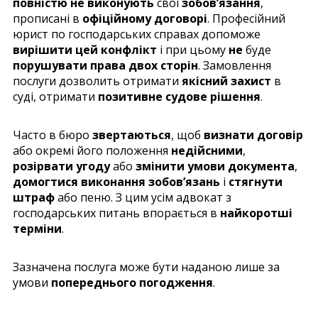
повністю не виконують
свої
зобов’язання
,
прописані в
офіційному договорі
. Професійний
юрист по господарських справах допоможе
вирішити цей конфлікт
і при цьому
не
буде
порушувати права двох сторін
. Замовлення
послуги дозволить отримати
якісний захист
в
суді, отримати
позитивне судове рішення
.
Часто в бюро
звертаються
, щоб
визнати договір
або окремі його положення
недійсними
,
розірвати угоду
або
змінити умови документа
,
домогтися виконання зобов’язань
і
стягнути
штраф
або пеню. З цим усім адвокат з
господарських питань впорається в
найкоротші
терміни
.
Зазначена послуга може бути наданою лише за
умови
попереднього погодження
.