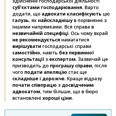
здійсненні господарської діяльності
суб’єктами господарювання
. Варто
додати, що
адвокати класифікують
цю
галузь
, як
найскладнішу
в порівнянні з
іншими напрямками. Вся справа в
незвичайній специфіці
. Ось чому вкрай
не рекомендується
намагатися
вирішувати
господарські справи
самостійно
, навіть
без первинної
консультації
з
експертом
. Зазвичай це
призводить до
програшу справи
, після
чого
подати апеляцію
стає ще
складніше і дорожче
. Краще відразу
почати співпрацю
з
досвідченим
адвокатом
, тим більше, що в бюро
встановлені
хороші ціни
.