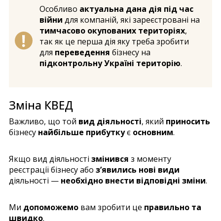
Особливо
актуальна дана дія під час
війни
для компаній, які зареєстровані на
тимчасово окупованих територіях
,
так як це перша дія яку треба зробити
для
переведення
бізнесу на
підконтрольну Україні територію
.
Зміна КВЕД
Важливо, що той
вид діяльності
, який
приносить
бізнесу
найбільше прибутку
є
основним
.
Якщо вид діяльності
змінився
з моменту
реєстрації бізнесу або
з’явились нові види
діяльності —
необхідно внести відповідні зміни
.
Ми
допоможемо
вам зробити це
правильно та
швидко
.