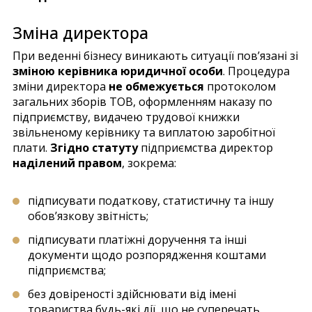
Зміна директора
При веденні бізнесу виникають ситуації пов’язані зі
зміною керівника юридичної особи
. Процедура
зміни директора
не обмежується
протоколом
загальних зборів ТОВ, оформленням наказу по
підприємству, видачею трудової книжки
звільненому керівнику та виплатою заробітної
плати.
Згідно статуту
підприємства директор
наділений правом
, зокрема:
підписувати податкову, статистичну та іншу
обов’язкову звітність;
підписувати платіжні доручення та інші
документи щодо розпорядження коштами
підприємства;
без довіреності здійснювати від імені
товариства будь-які дії, що не суперечать