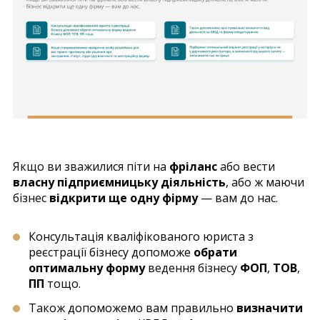
Якщо ви зважилися піти на
фріланс
або вести
власну підприємницьку діяльність
, або ж маючи
бізнес
відкрити ще одну фірму
— вам до нас.
Консультація кваліфікованого юриста з
реєстрації бізнесу допоможе
обрати
оптимальну форму
ведення бізнесу
ФОП
,
ТОВ
,
ПП
тощо.
Також допоможемо вам правильно
визначити