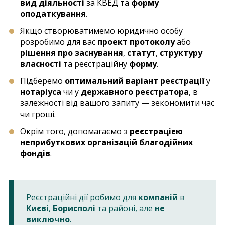
вид діяльності
за КВЕД та
форму
оподаткування
.
Якщо створюватимемо юридично особу
розробимо для вас
проект протоколу
або
рішення про заснування
,
статут
,
структуру
власності
та реєстраційну
форму
.
Підберемо
оптимальний варіант реєстрації
у
нотаріуса
чи у
державного реєстратора
, в
залежності від вашого запиту — зекономити час
чи гроші.
Окрім того, допомагаємо з
реєстрацією
неприбуткових організацій благодійних
фондів
.
Реєстраційні дії робимо для
компаній
в
Києві
,
Борисполі
та районі, але
не
виключно
.