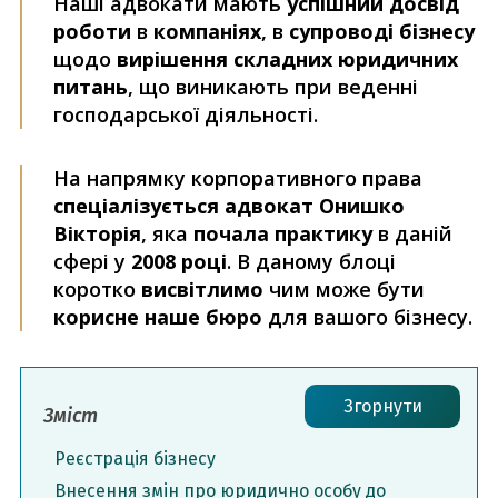
Наші адвокати мають
успішний досвід
роботи
в
компаніях
, в
супроводі бізнесу
щодо
вирішення складних юридичних
питань
, що виникають при веденні
господарської діяльності.
На напрямку корпоративного права
спеціалізується адвокат Онишко
Вікторія
, яка
почала практику
в даній
сфері у
2008 році
. В даному блоці
коротко
висвітлимо
чим може бути
корисне наше бюро
для вашого бізнесу.
Згорнути
Зміст
Реєстрація бізнесу
Внесення змін про юридично особу до