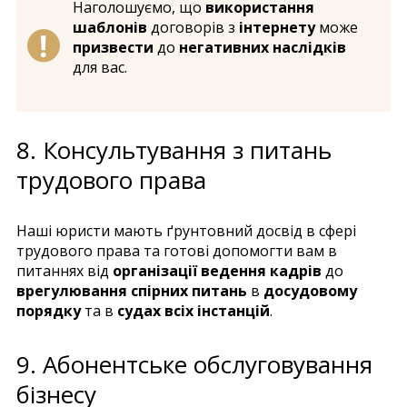
Наголошуємо, що
використання
шаблонів
договорів з
інтернету
може
призвести
до
негативних наслідків
для вас.
8. Консультування з питань
трудового права
Наші юристи мають ґрунтовний досвід в сфері
трудового права та готові допомогти вам в
питаннях від
організації ведення кадрів
до
врегулювання спірних питань
в
досудовому
порядку
та в
судах всіх інстанцій
.
9. Абонентське обслуговування
бізнесу