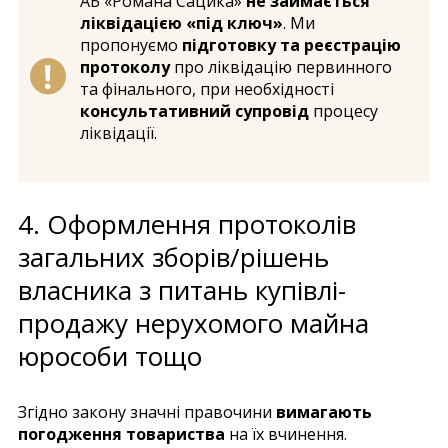
АБ «Романа Сацика»
не займається
ліквідацією «під ключ»
. Ми
пропонуємо
підготовку та реєстрацію
протоколу
про ліквідацію первинного
та фінального, при необхідності
консультативний супровід
процесу
ліквідації.
4. Оформлення протоколів
загальних зборів/рішень
власника з питань купівлі-
продажу нерухомого майна
юрособи тощо
Згідно закону значні правочини
вимагають
погодження товариства
на їх вчинення.