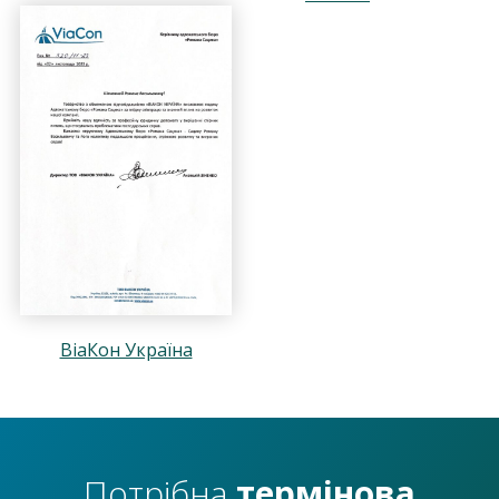
ВіаКон Україна
Потрібна
термінова