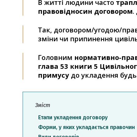
В житті людини часто
трапл
правовідносин договором
.
Так, договором/угодою/пра
зміни чи припинення цивіль
Головним
нормативно-пра
глава 53 книги 5 Цивільно
примусу
до укладення будь-
Зміст
Етапи укладення договору
Форми, у яких укладається правочин