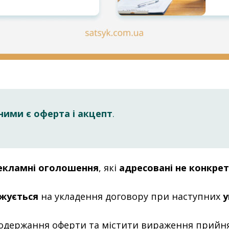
ними є оферта і акцепт
.
екламні оголошення
, які
адресовані не конкрет
жується
на укладення договору при наступних
у
 одержання оферти та містити вираження прийня