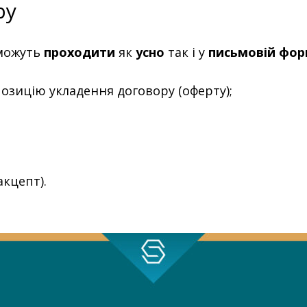
ру
 можуть
проходити
як
усно
так і у
письмовій фор
озицію укладення договору (оферту);
кцепт).