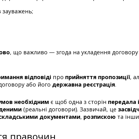
 зауважень;
ово
, що важливо — згода на укладення договор
имання відповіді
про
прийняття пропозиції
, а
договору або його
державна реєстрація
.
умов необхідним
є щоб одна з сторін
передала 
аденими
(реальні договори). Зазвичай, це
засвід
складськими документами
,
розпискою
та інши
ься правочин