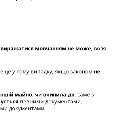
у
виражатися мовчанням не може
, воля
ле це у тому випадку, якщо законом
не
іншій майно
, чи
вчинила дії
, саме з
чується
певними документами,
ми документами.