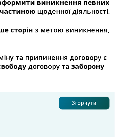
оформити виникнення певних
 частиною
щоденної діяльності.
ше сторін
з метою виникнення,
міну та припинення договору є
свободу
договору та
заборону
Згорнути