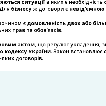
яються ситуації
в яких є необхідність
 Для
бізнесу
ж договори є
невід’ємною
вочином є
домовленість двох або біль
них прав та обов’язків.
вовим актом
, що регулює укладення, з
го кодексу України
. Закон встановлює
яких договорів.