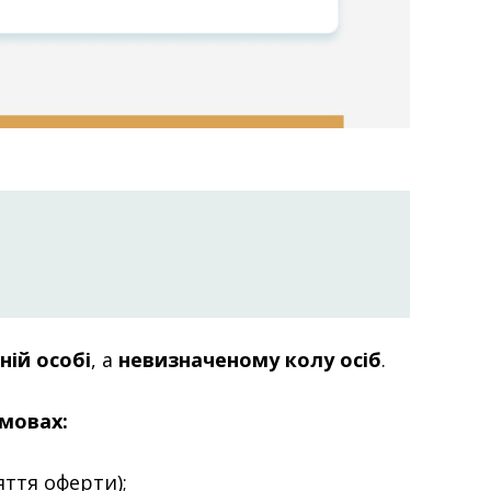
ній особі
, а
невизначеному колу осіб
.
мовах:
ття оферти);