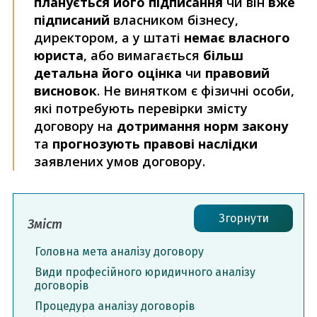
планується його підписання
чи він
вже
підписаний
власником бізнесу,
директором, а у штаті
немає власного
юриста
, або вимагається
більш
детальна його оцінка
чи
правовий
висновок
. Не винятком є фізичні особи,
які потребують перевірки змісту
договору на
дотримання норм закону
та
прогнозують правові наслідки
заявлених умов договору.
Згорнути
Зміст
Головна мета аналізу договору
Види професійного юридичного аналізу
договорів
Процедура аналізу договорів