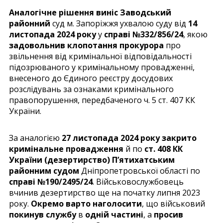
Аналогічне рішення виніс Заводський
районний
суд м. Запоріжжя ухвалою суду від
14
листопада 2024 року
у
справі №332/856/24
, якою
задовольнив клопотання прокурора
про
звільнення від кримінальної відповідальності
підозрюваного у кримінальному провадженні,
внесеного до Єдиного реєстру досудових
розслідувань за ознаками кримінального
правопорушення, передбаченого ч. 5 ст. 407 КК
України.
За аналогією
27 листопада 2024 року закрито
кримінальне провадження
й по
ст. 408 КК
України (дезертирство)
П’ятихатським
районним судом
Дніпропетровської області по
справі №190/2495/24
. Військовослужбовець
вчинив дезертирство ще на початку липня 2023
року.
Окремо варто наголосити
, що військовий
покинув службу
в
одній частині
, а
просив