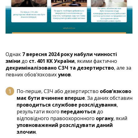
Однак
7 вересня 2024 року набули чинності
зміни
до
ст. 401 КК України
, якими фактично
декриміналізовано СЗЧ та дезертирство
, але за
певних обов’язкових
умов
.
По-перше, СЗЧ або дезертирство
обов’язково
має бути вчинене вперше
. За даних обставин
проводиться службове розслідування
,
результати якого
передаються
до
відповідного правоохоронного
органу
, який
уповноважений розслідувати даний
злочин
.