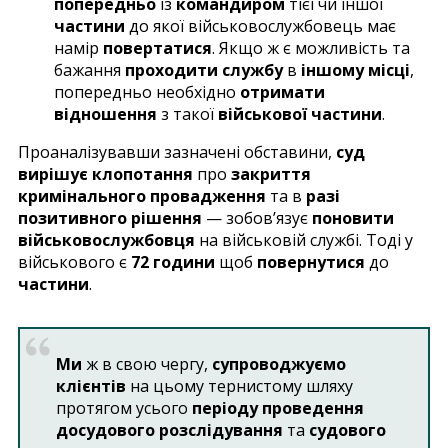
попередньо
із
командиром
тієї чи іншої
частини
до якої військовослужбовець має
намір
повертатися
. Якщо ж є можливість та
бажання
проходити службу
в
іншому місці
,
попередньо необхідно
отримати
відношення
з такої
військової частини
.
Проаналізувавши зазначені обставини,
суд
вирішує клопотання
про
закриття
кримінального провадження
та в
разі
позитивного рішення
— зобов’язує
поновити
військовослужбовця
на військовій службі. Тоді у
військового є
72 години
щоб
повернутися
до
частини
.
Ми
ж в свою чергу,
супроводжуємо
клієнтів
на цьому тернистому шляху
протягом усього
періоду проведення
досудового розслідування
та
судового