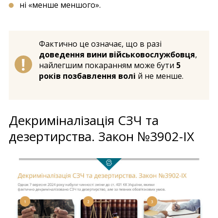
ні «менше меншого».
Фактично це означає, що в разі
доведення вини військовослужбовця
,
найлегшим покаранням може бути
5
років позбавлення волі
й не менше.
Декриміналізація СЗЧ та
дезертирства. Закон №3902-IX