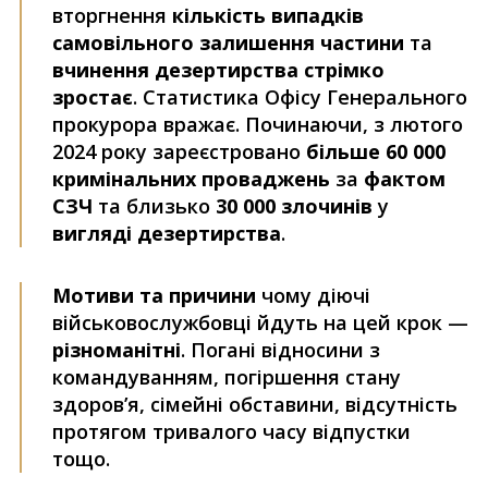
вторгнення
кількість випадків
самовільного залишення частини
та
вчинення дезертирства стрімко
зростає
. Статистика Офісу Генерального
прокурора вражає. Починаючи, з лютого
2024 року зареєстровано
більше 60 000
кримінальних проваджень
за
фактом
СЗЧ
та близько
30 000 злочинів
у
вигляді дезертирства
.
Мотиви та причини
чому діючі
військовослужбовці йдуть на цей крок —
різноманітні
. Погані відносини з
командуванням, погіршення стану
здоров’я, сімейні обставини, відсутність
протягом тривалого часу відпустки
тощо.