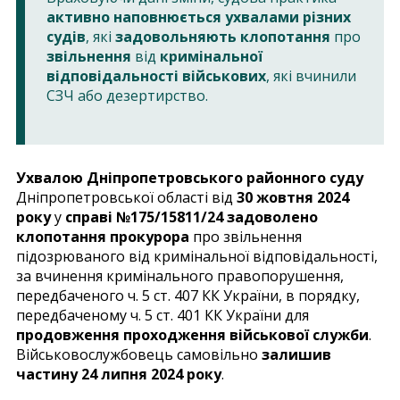
активно наповнюється ухвалами різних
судів
, які
задовольняють клопотання
про
звільнення
від
кримінальної
відповідальності військових
, які вчинили
СЗЧ або дезертирство.
Ухвалою Дніпропетровського районного суду
Дніпропетровської області від
30 жовтня 2024
року
у
справі №175/15811/24 задоволено
клопотання прокурора
про звільнення
підозрюваного від кримінальної відповідальності,
за вчинення кримінального правопорушення,
передбаченого ч. 5 ст. 407 КК України, в порядку,
передбаченому ч. 5 ст. 401 КК України для
продовження проходження військової служби
.
Військовослужбовець самовільно
залишив
частину 24 липня 2024 року
.