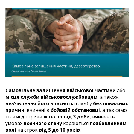
Самовільне залишення військової частини
або
місця служби військовослужбовцем
, а також
нез’явлення його вчасно
на службу
без поважних
причин
, вчинені в
бойовій обстановці
, а так само
ті самі дії тривалістю
понад 3 доби
, вчинені в
умовах
воєнного стану
караються
позбавленням
волі
на строк
від 5 до 10 років
.