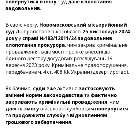
повернутися в іншу
. Суд дане
клопотання
задовольнив
.
В свою чергу,
Новомосковський міськрайонний
суд
Дніпропетровської області
25 листопада 2024
року
у
справі №183/12011/24 задовольнив
клопотання прокурора
, чим закрив кримінальне
провадження, відомості про яке внесені до
Єдиного реєстру досудових розслідувань 19
вересня 2023 року. Кримінальне правопорушення,
передбачене ч. 4 ст. 408 КК України (дезертирство).
Як бачимо,
суди
вже активно
застосовують
змінені норми законодавства
та
фактично
закривають кримінальні провадження
, чим
дають змогу
військовослужбовцям
повернутися
та
продовжити службу
з
відновленням
грошового забезпечення
.