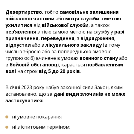
Дезертирство
, тобто
самовільне залишення
військової частини
або
місця служби
з
метою
ухилитися
від
військової служби
, а також
нез’явлення
з тією самою метою на службу у
разі
призначення
,
переведення
, з
відрядження
,
відпустки
або з
лікувального закладу
(в тому
числі із зброєю або за попередньою змовою
групою осіб) вчинене в умовах
воєнного стану
або
в
бойовій обстановці
, карається
позбавленням
волі
на строк
від 5 до 20 років
.
В січні 2023 року набув законної сили Закон, яким
встановлено, що за
дані види злочинів не може
застосуватися:
ні умовне покарання;
ні з іспитовим терміном;