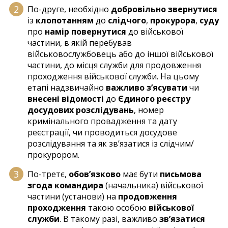
По-друге, необхідно
добровільно звернутися
із
клопотанням
до
слідчого
,
прокурора
,
суду
про
намір повернутися
до військової
частини, в якій перебував
військовослужбовець або до іншої військової
частини, до місця служби для продовження
проходження військової служби. На цьому
етапі надзвичайно
важливо з’ясувати
чи
внесені відомості
до
Єдиного реєстру
досудових розслідувань
, номер
кримінального провадження та дату
реєстрації, чи проводиться досудове
розслідування та як зв’язатися із слідчим/
прокурором.
По-третє,
обов’язково
має бути
письмова
згода командира
(начальника) військової
частини (установи) на
продовження
проходження
такою особою
військової
служби
. В такому разі, важливо
зв’язатися