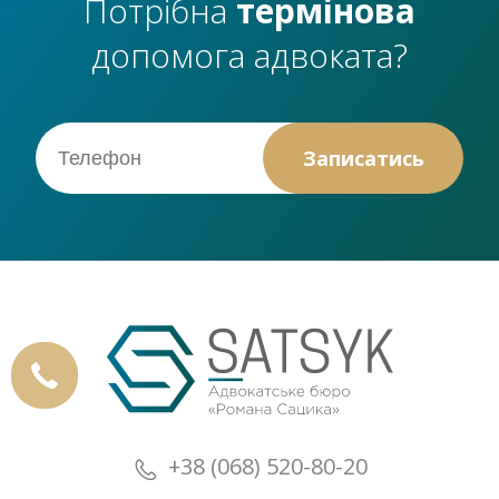
Потрібна
термінова
допомога адвоката?
+38 (068) 520-80-20