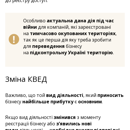
до реєстру доступ.
Особливо
актуальна дана дія під час
війни
для компаній, які зареєстровані
на
тимчасово окупованих територіях
,
так як це перша дія яку треба зробити
для
переведення
бізнесу
на
підконтрольну Україні територію
.
Зміна КВЕД
Важливо, що той
вид діяльності
, який
приносить
бізнесу
найбільше прибутку
є
основним
.
Якщо вид діяльності
змінився
з моменту
реєстрації бізнесу або
з’явились нові
види
діяльності —
необхідно внести відповідні