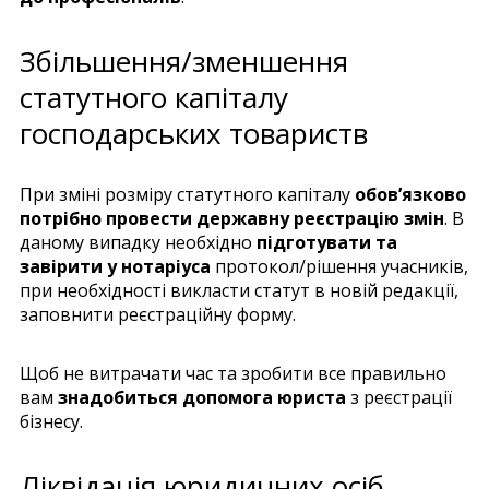
Збільшення/зменшення
статутного капіталу
господарських товариств
При зміні розміру статутного капіталу
обов’язково
потрібно провести державну реєстрацію змін
. В
даному випадку необхідно
підготувати та
завірити у нотаріуса
протокол/рішення учасників,
при необхідності викласти статут в новій редакції,
заповнити реєстраційну форму.
Щоб не витрачати час та зробити все правильно
вам
знадобиться допомога юриста
з реєстрації
бізнесу.
Ліквідація юридичних осіб