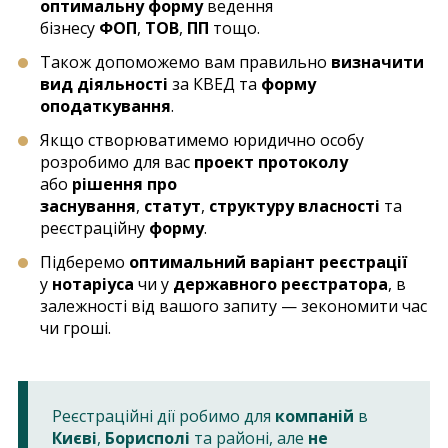
оптимальну форму
ведення
бізнесу
ФОП
,
ТОВ
,
ПП
тощо.
Також допоможемо вам правильно
визначити
вид діяльності
за КВЕД та
форму
оподаткування
.
Якщо створюватимемо юридично особу
розробимо для вас
проект протоколу
або
рішення про
заснування
,
статут
,
структуру власності
та
реєстраційну
форму
.
Підберемо
оптимальний варіант реєстрації
у
нотаріуса
чи у
державного реєстратора
, в
залежності від вашого запиту — зекономити час
чи гроші.
Реєстраційні дії робимо для
компаній
в
Києві
,
Борисполі
та районі, але
не