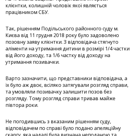
клієнтки, колишній чоловік якої являється
працівником СБУ.
Так, рішенням Подільського районного суду м.
Києва від 11 грудня 2018 року було задоволено
позовну заяву клієнтки. З відповідача стягнуто
аліменти на утримання дитини в розмірі 1/4 частки
від його доходу, та 1/6 частку від доходу на
утримання позивачки.
Варто зазначити, що представники відповідача, а
їх було аж двоє, всіляко затягували розгляд справи,
та умовляли позивачку залишити позов без
розгляду. Тому розгляд справи тривав майже
півтора роки.
Не погодившись з вказаним рішенням суду,
відповідачем по справі було подано апеляційну
скаргу, яка надалі була визнана неподаною та