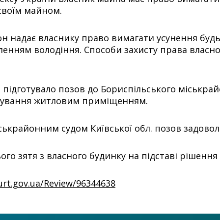
своїм майном.
он надає власнику право вимагати усунення будь
енням володіння. Способи захисту права власност
и підготувало позов до Бориспільського міськрай
тування житловим приміщенням.
іськрайонним судом Київської обл. позов задовол
го зятя з власного будинку на підставі рішення 
ourt.gov.ua/Review/96344638