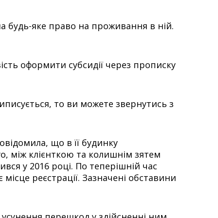
ла будь-яке право на проживання в ній.
ість оформити субсидії через прописку
виписується, то ви можете звернутись з
овідомила, що в її будинку
о, між клієнткою та колишнім зятем
вся у 2016 році. По теперішній час
є місце реєстрації. Зазначені обставини
и усунення перешкод у здійсненні ним