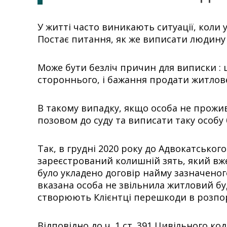
У житті часто виникають ситуації, коли 
Постає питання, як же виписати людину з
Може бути безліч причин для виписки : 
стороннього, і бажання продати житло
В такому випадку, якщо особа не прожива
позовом до суду та виписати таку особу б
Так, в грудні 2020 року до Адвокатськог
зареєстрований колишній зять, який вж
було укладено договір найму зазначеного
вказана особа не звільнила житловий буд
створюють Клієнтці перешкоди в розпо
Відповідно до ч. 1 ст. 391 Цивільного 