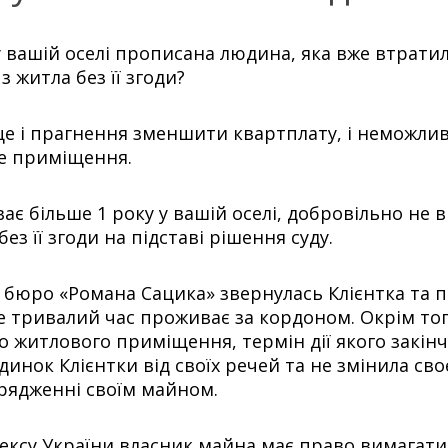
у вашій оселі прописана людина, яка вже втрати
 житла без її згоди?
це і прагнення зменшити квартплату, і неможлив
ве приміщення.
є більше 1 року у вашій оселі, добровільно не 
ез її згоди на підставі рішення суду.
о бюро «Романа Сацика» звернулась Клієнтка та п
е тривалий час проживає за кордоном. Окрім тог
 житлового приміщення, термін дії якого закінчи
инок Клієнтки від своїх речей та не змінила сво
рядженні своїм майном.
кодексу України власник майна має право вимагат