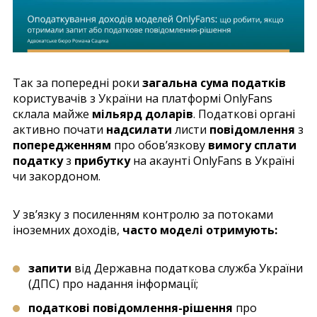
Так за попередні роки
загальна сума податків
користувачів з України на платформі OnlyFans
склала майже
мільярд доларів
. Податкові органі
активно почати
надсилати
листи
повідомлення
з
попередженням
про обов’язкову
вимогу сплати
податку
з
прибутку
на акаунті OnlyFans в Україні
чи закордоном.
У зв’язку з посиленням контролю за потоками
іноземних доходів,
часто моделі отримують:
запити
від Державна податкова служба України
(ДПС) про надання інформації;
податкові повідомлення-рішення
про