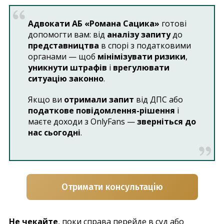
Адвокати АБ «Романа Сацика»
готові
допомогти вам: від
аналізу запиту
до
представництва
в спорі з податковими
органами — щоб
мінімізувати ризики
,
уникнути штрафів
і
врегулювати
ситуацію законно
.
Якщо ви
отримали запит
від ДПС або
податкове повідомлення-рішення
і
маєте доходи з OnlyFans —
зверніться до
нас сьогодні
.
Отримати консультацію
Не чекайте
, поки справа перейде в суд або