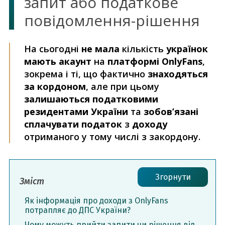
запит або податкове
повідомлення-рішення
На сьогодні
не мала
кількість
українок
мають акаунт
на
платформі OnlyFans
,
зокрема і ті, що фактично
знаходяться
за кордоном
, але при цьому
залишаються податковими
резидентами України
та
зобов’язані
сплачувати податок
з
доходу
отриманого у тому числі з закордону.
Згорнути
Зміст
Як інформація про доходи з OnlyFans
потрапляє до ДПС України?
Чому можуть прийти запити чи рішення від