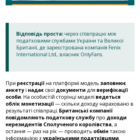
Відповідь проста:
через співпрацю між
податковими службами України та Великої
Британії, де зареєстрована компанія Fenix
International Ltd., власник OnlyFans.
При
реєстрації
на платформі модель
заповнює
анкету
і
надає
свої
документи
для
верифікації
особи
. На особистій сторінці моделі
ведеться
облік монетизації
— скільки доходу нараховано в
результаті співпраці.
Британські компанії
повідомляють податкову службу
про
доходи
нерезидентів Сполученого королівства
, а
остання — раз на рік — проводить
обмін
такою
інформацією з
українськими податківцями
.