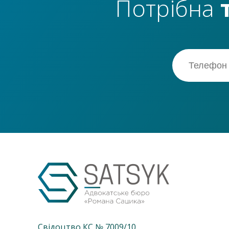
Потрібна
Свідоцтво КС № 7009/10