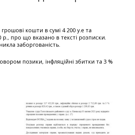
грошові кошти в сумі 4 200 у.е та
р., про що вказано в тексті розписки.
никла заборгованість.
овором позики, інфляційні збитки та 3 %