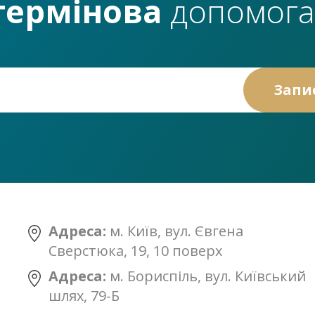
термінова
допомога
Адреса:
м. Київ, вул. Євгена
Сверстюка, 19, 10 поверх
Адреса:
м. Бориспіль, вул. Київський
шлях, 79-Б