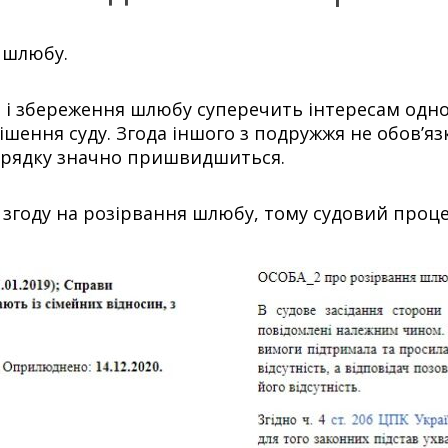
 шлюбу.
 збереження шлюбу суперечить інтересам одного 
шення суду. Згода іншого з подружжя не обов’яз
орядку значно пришвидшиться.
в згоду на розірвання шлюбу, тому судовий проце