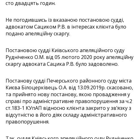
сто двадцять годин.
Не погодившись із вказаною постановою судді,
адвокатом Сациком Р.В. в інтересах клієнта було
подано апеляційну скаргу.
Постановою судді Київського апеляційного суду
Рудніченко О.М. від 05 лютого 2020 року апеляційну
скаргу адвоката Сацика Р.В. було задоволено.
Постанову судді Печерського районного суду міста
Києва Білоцерківець О.А. від 13.09.2019р. скасовано,
та прийнято нову постанову, якою провадження у
справі про адміністративне правопорушення за ч.2
ст.183-1 КУпАП відносно клієнта закрито у зв’язку з
відсутністю в його діях складу адміністративного
правопорушення.
Так, суддя Київського апеляційного суду Рудніченко