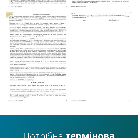
Потрібна
термінова