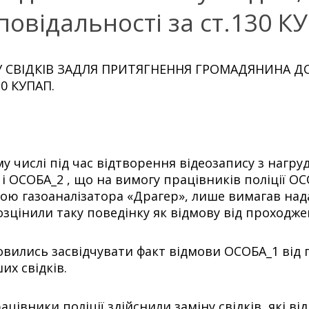
повідальності за ст.130 К
У СВІДКІВ ЗАДЛЯ ПРИТЯГНЕННЯ ГРОМАДЯНИНА Д
0 КУПАП.
му числі під час відтворення відеозапису з нагру
і ОСОБА_2 , що на вимогу працівників поліції О
гою газоаналізатора «Драгер», лише вимагав на
зцінили таку поведінку як відмову від проходжен
дмовились засвідчувати факт відмови ОСОБА_1 від 
х свідків.
цівники поліції здійснили заміну свідків, які в