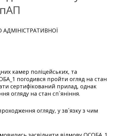
УпАП
О АДМІНІСТРАТИВНОЇ
дних камер поліцейських, та
СОБА_1 погодився пройти огляд на стан
дати сертифікований прилад, однак
ня огляду на стан сп`яніння.
проходження огляду, у зв`язку з чим
ідмовились засвідчити відмову ОСОБА_1