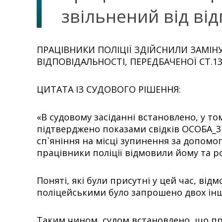
звільнений від від
ПРАЦІВНИКИ ПОЛІЦІЇ ЗДІЙСНИЛИ ЗАМІН
ВІДПОВІДАЛЬНОСТІ, ПЕРЕДБАЧЕНОЇ СТ.13
ЦИТАТА ІЗ СУДОВОГО РІШЕННЯ:
«В судовому засіданні встановлено, у то
підтверджено показами свідків ОСОБА_3 
сп`яніння на місці зупинення за допомо
працівники поліції відмовили йому та ро
Поняті, які були присутні у цей час, ві
поліцейськими було запрошено двох інши
Таким чином, судом встановлено, що пра