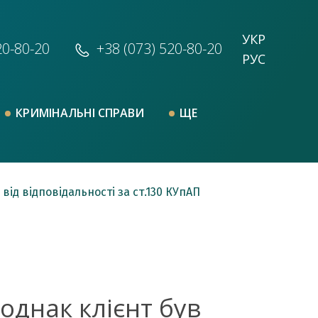
УКР
20-80-20
+38 (073)
520-80-20
РУС
КРИМІНАЛЬНІ СПРАВИ
ЩЕ
від відповідальності за ст.130 КУпАП
 однак клієнт був