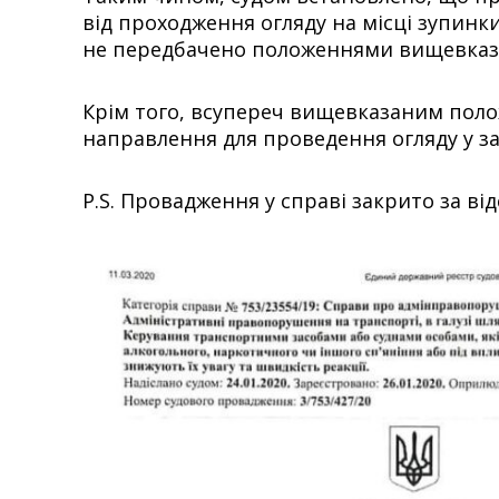
від проходження огляду на місці зупинки
не передбачено положеннями вищевказан
Крім того, всупереч вищевказаним поло
направлення для проведення огляду у за
P.S. Провадження у справі закрито за ві