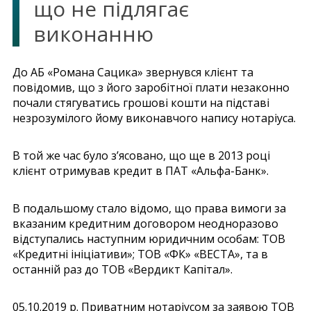
що не підлягає
виконанню
До АБ «Романа Сацика» звернувся клієнт та
повідомив, що з його заробітної плати незаконно
почали стягуватись грошові кошти на підставі
незрозумілого йому виконавчого напису нотаріуса.
В той же час було з’ясовано, що ще в 2013 році
клієнт отримував кредит в ПАТ «Альфа-Банк».
В подальшому стало відомо, що права вимоги за
вказаним кредитним договором неодноразово
відступались наступним юридичним особам: ТОВ
«Кредитні ініціативи»; ТОВ «ФК» «ВЕСТА», та в
останній раз до ТОВ «Вердикт Капітал».
05.10.2019 р. Приватним нотаріусом за заявою ТОВ