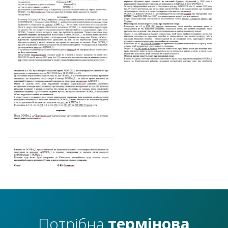
Потрібна
термінова